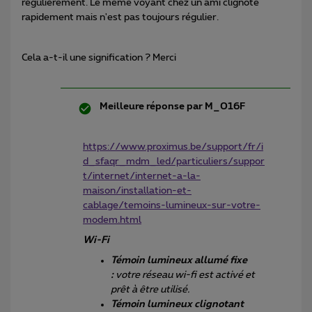
régulièrement. Le même voyant chez un ami clignote
rapidement mais n'est pas toujours régulier.
Cela a-t-il une signification ? Merci
Meilleure réponse par
M_016F
https://www.proximus.be/support/fr/i
d_sfaqr_mdm_led/particuliers/suppor
t/internet/internet-a-la-
maison/installation-et-
cablage/temoins-lumineux-sur-votre-
modem.html
Wi-Fi
Témoin lumineux allumé fixe
:
votre réseau wi-fi est activé et
prêt à être utilisé.
Témoin lumineux clignotant