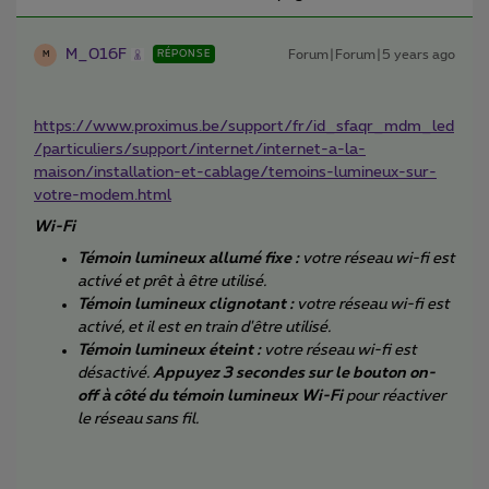
M_016F
Forum|Forum|5 years ago
RÉPONSE
M
https://www.proximus.be/support/fr/id_sfaqr_mdm_led
/particuliers/support/internet/internet-a-la-
maison/installation-et-cablage/temoins-lumineux-sur-
votre-modem.html
Wi-Fi
Témoin lumineux allumé fixe :
votre réseau wi-fi est
activé et prêt à être utilisé.
Témoin lumineux clignotant :
votre réseau wi-fi est
activé, et il est en train d'être utilisé.
Témoin lumineux éteint :
votre réseau wi-fi est
désactivé.
Appuyez 3 secondes sur le bouton on-
off à côté du témoin lumineux Wi-Fi
pour réactiver
le réseau sans fil.