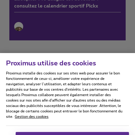
consultez le calendrier sportif Pickx
Proximus utilise des cookies
Proximus installe des cookies sur ses sites web pour assurer le bon
Conditions d'utilisation
Accessibility statement
fonctionnement de ceux-ci, améliorer votre expérience de
navigation, analyser l’utilisation, et adapter leurs contenus et
publicités sur base de vos centres d’intérêts. Les partenaires avec
lesquels Proximus collabore peuvent également installer des
cookies sur nos sites afin d’afficher sur d'autres sites ou des médias
sociaux des publicités susceptibles de vous intéresser. Attention, le
Tous droits réservés. ©
2026
Proximus
blocage de certains cookies peut entraver le bon fonctionnement du
site.
Gestion des cookies
Conditions générales, info consommateur
Liste des prix et tarifs
Accessibilité
Vie privée
Politique de gestion des cookies
Cookie manager