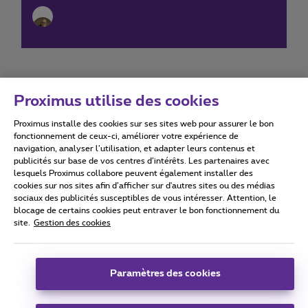
Proximus utilise des cookies
Proximus installe des cookies sur ses sites web pour assurer le bon
Conditions d'utilisation
Accessibility statement
fonctionnement de ceux-ci, améliorer votre expérience de
navigation, analyser l’utilisation, et adapter leurs contenus et
publicités sur base de vos centres d’intérêts. Les partenaires avec
lesquels Proximus collabore peuvent également installer des
cookies sur nos sites afin d’afficher sur d'autres sites ou des médias
sociaux des publicités susceptibles de vous intéresser. Attention, le
Tous droits réservés. ©
2026
Proximus
blocage de certains cookies peut entraver le bon fonctionnement du
site.
Gestion des cookies
Conditions générales, info consommateur
Liste des prix et tarifs
Accessibilité
Vie privée
Politique de gestion des cookies
Cookie manager
Coordonnées de l’entreprise
Paramètres des cookies
Ce site a été créé et est géré conformément au droit belge.
Boulevard du Roi Albert II 27 - B-1030 Bruxelles.