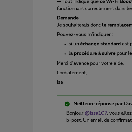
➡️ Tout indique que
ce Wi-Fi Boos
fonctionnant correctement dans l
Demande
Je souhaiterais donc
le remplacem
Pouvez-vous m’indiquer :
si un
échange standard
est 
la
procédure à suivre
pour l
Merci d’avance pour votre aide.
Cordialement,
Isa
Meilleure réponse par
Dav
Bonjour ​
@issa107
, vous alle
b-post. Un email de confirmat