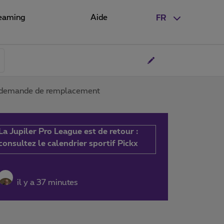
eaming
Aide
FR
– demande de remplacement
La Jupiler Pro League est de retour :
consultez le calendrier sportif Pickx
il y a 37 minutes