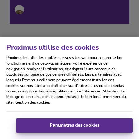
Proximus utilise des cookies
Proximus installe des cookies sur ses sites web pour assurer le bon
Conditions d'utilisation
Accessibility statement
fonctionnement de ceux-ci, améliorer votre expérience de
navigation, analyser l’utilisation, et adapter leurs contenus et
publicités sur base de vos centres d’intérêts. Les partenaires avec
lesquels Proximus collabore peuvent également installer des
cookies sur nos sites afin d’afficher sur d'autres sites ou des médias
sociaux des publicités susceptibles de vous intéresser. Attention, le
Tous droits réservés. ©
2026
Proximus
blocage de certains cookies peut entraver le bon fonctionnement du
site.
Gestion des cookies
Conditions générales, info consommateur
Liste des prix et tarifs
Accessibilité
Vie privée
Politique de gestion des cookies
Cookie manager
Coordonnées de l’entreprise
Paramètres des cookies
Ce site a été créé et est géré conformément au droit belge.
Boulevard du Roi Albert II 27 - B-1030 Bruxelles.