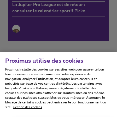
La Jupiler Pro League est de retour :
consultez le calendrier sportif Pickx
Proximus utilise des cookies
Proximus installe des cookies sur ses sites web pour assurer le bon
Conditions d'utilisation
Accessibility statement
fonctionnement de ceux-ci, améliorer votre expérience de
navigation, analyser l’utilisation, et adapter leurs contenus et
publicités sur base de vos centres d’intérêts. Les partenaires avec
lesquels Proximus collabore peuvent également installer des
cookies sur nos sites afin d’afficher sur d'autres sites ou des médias
sociaux des publicités susceptibles de vous intéresser. Attention, le
Tous droits réservés. ©
2026
Proximus
blocage de certains cookies peut entraver le bon fonctionnement du
site.
Gestion des cookies
Conditions générales, info consommateur
Liste des prix et tarifs
Accessibilité
Vie privée