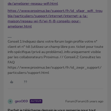
de/ameliorer-reseau-wifi.html
https://www.proximus.be/support/fr/id_sfaqr_wifi_trou
ble/particuliers/support/internet/internet-a-la-
maison/reseau-wi-fi/wi-fi-8-conseils-pour-
ameliorer.html
Conseil 1:Indiquez dans votre forum login profile votre n°
client et n° tél (utilisez un champ libre p.ex. ticket pour toute
info spécifique/privé au problème), info uniquement visible
par les collaborateurs Proximus // Conseil 2: Consultez les
FAQ
https://www.proximus.be/support/fr/id_zwpr_support/
particuliers/support.html
geo069
Forum|Forum|6 years ago
AUTEUR
G
Parfait je télécharge demain je vous remercie pour tout