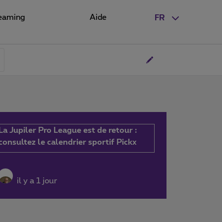
eaming
Aide
FR
La Jupiler Pro League est de retour :
consultez le calendrier sportif Pickx
il y a 1 jour