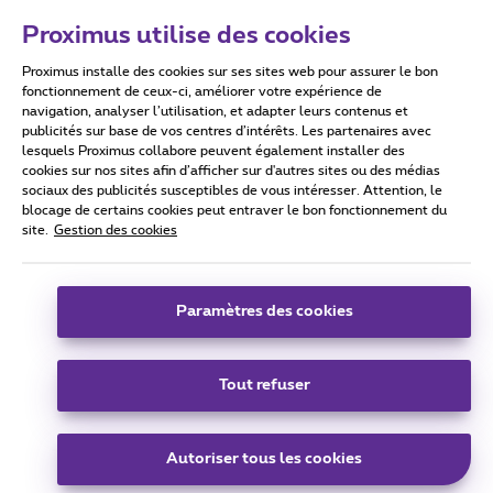
Proximus utilise des cookies
Proximus installe des cookies sur ses sites web pour assurer le bon
Conditions d'utilisation
Accessibility statement
fonctionnement de ceux-ci, améliorer votre expérience de
navigation, analyser l’utilisation, et adapter leurs contenus et
publicités sur base de vos centres d’intérêts. Les partenaires avec
lesquels Proximus collabore peuvent également installer des
cookies sur nos sites afin d’afficher sur d'autres sites ou des médias
sociaux des publicités susceptibles de vous intéresser. Attention, le
Tous droits réservés. ©
2026
Proximus
blocage de certains cookies peut entraver le bon fonctionnement du
site.
Gestion des cookies
Conditions générales, info consommateur
Liste des prix et tarifs
Accessibilité
Vie privée
Politique de gestion des cookies
Cookie manager
Coordonnées de l’entreprise
Paramètres des cookies
Ce site a été créé et est géré conformément au droit belge.
Boulevard du Roi Albert II 27 - B-1030 Bruxelles.
Tout refuser
Carrier & Wholesale Solutions
Autoriser tous les cookies
Proximus Group
|
Telindus
Jobs
|
Sitemap