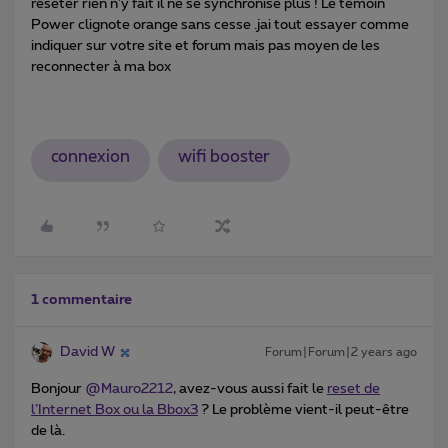
réseter rien n’y fait il ne se synchronise plus ! Le témoin
Power clignote orange sans cesse .jai tout essayer comme
indiquer sur votre site et forum mais pas moyen de les
reconnecter à ma box
connexion
wifi booster
1 commentaire
David W
Forum|Forum|2 years ago
Bonjour
@Mauro2212
, avez-vous aussi fait le
reset de
l’Internet Box ou la Bbox3
? Le problème vient-il peut-être
de là.