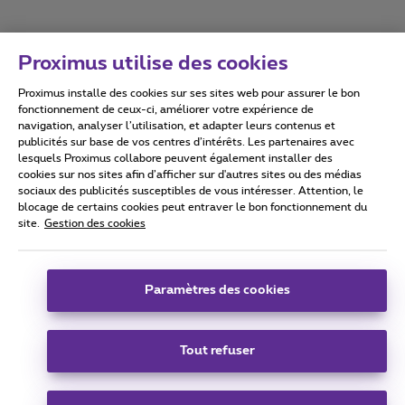
Proximus utilise des cookies
Proximus installe des cookies sur ses sites web pour assurer le bon
Conditions d'utilisation
Accessibility statement
fonctionnement de ceux-ci, améliorer votre expérience de
navigation, analyser l’utilisation, et adapter leurs contenus et
publicités sur base de vos centres d’intérêts. Les partenaires avec
lesquels Proximus collabore peuvent également installer des
cookies sur nos sites afin d’afficher sur d'autres sites ou des médias
sociaux des publicités susceptibles de vous intéresser. Attention, le
Tous droits réservés. ©
2026
Proximus
blocage de certains cookies peut entraver le bon fonctionnement du
site.
Gestion des cookies
Conditions générales, info consommateur
Liste des prix et tarifs
Accessibilité
Vie privée
Politique de gestion des cookies
Cookie manager
Coordonnées de l’entreprise
Paramètres des cookies
Ce site a été créé et est géré conformément au droit belge.
Boulevard du Roi Albert II 27 - B-1030 Bruxelles.
Tout refuser
Carrier & Wholesale Solutions