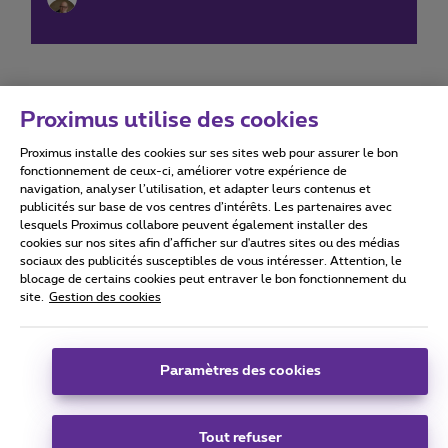
Proximus utilise des cookies
Proximus installe des cookies sur ses sites web pour assurer le bon
Conditions d'utilisation
Accessibility statement
fonctionnement de ceux-ci, améliorer votre expérience de
navigation, analyser l’utilisation, et adapter leurs contenus et
publicités sur base de vos centres d’intérêts. Les partenaires avec
lesquels Proximus collabore peuvent également installer des
cookies sur nos sites afin d’afficher sur d'autres sites ou des médias
sociaux des publicités susceptibles de vous intéresser. Attention, le
Tous droits réservés. ©
2026
Proximus
blocage de certains cookies peut entraver le bon fonctionnement du
site.
Gestion des cookies
Conditions générales, info consommateur
Liste des prix et tarifs
Accessibilité
Vie privée
Politique de gestion des cookies
Cookie manager
Coordonnées de l’entreprise
Paramètres des cookies
Ce site a été créé et est géré conformément au droit belge.
Boulevard du Roi Albert II 27 - B-1030 Bruxelles.
Tout refuser