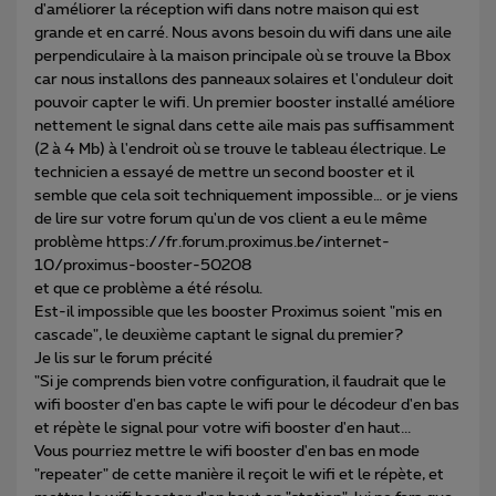
d'améliorer la réception wifi dans notre maison qui est
grande et en carré. Nous avons besoin du wifi dans une aile
perpendiculaire à la maison principale où se trouve la Bbox
car nous installons des panneaux solaires et l'onduleur doit
pouvoir capter le wifi. Un premier booster installé améliore
nettement le signal dans cette aile mais pas suffisamment
(2 à 4 Mb) à l'endroit où se trouve le tableau électrique. Le
technicien a essayé de mettre un second booster et il
semble que cela soit techniquement impossible… or je viens
de lire sur votre forum qu'un de vos client a eu le même
problème https://fr.forum.proximus.be/internet-
10/proximus-booster-50208
et que ce problème a été résolu.
Est-il impossible que les booster Proximus soient "mis en
cascade", le deuxième captant le signal du premier?
Je lis sur le forum précité
"Si je comprends bien votre configuration, il faudrait que le
wifi booster d'en bas capte le wifi pour le décodeur d'en bas
et répète le signal pour votre wifi booster d'en haut...
Vous pourriez mettre le wifi booster d'en bas en mode
"repeater" de cette manière il reçoit le wifi et le répète, et