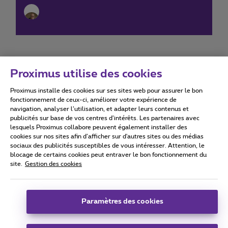
Proximus utilise des cookies
Proximus installe des cookies sur ses sites web pour assurer le bon
Conditions d'utilisation
Accessibility statement
fonctionnement de ceux-ci, améliorer votre expérience de
navigation, analyser l’utilisation, et adapter leurs contenus et
publicités sur base de vos centres d’intérêts. Les partenaires avec
lesquels Proximus collabore peuvent également installer des
cookies sur nos sites afin d’afficher sur d'autres sites ou des médias
sociaux des publicités susceptibles de vous intéresser. Attention, le
Tous droits réservés. ©
2026
Proximus
blocage de certains cookies peut entraver le bon fonctionnement du
site.
Gestion des cookies
Conditions générales, info consommateur
Liste des prix et tarifs
Accessibilité
Vie privée
Politique de gestion des cookies
Cookie manager
Coordonnées de l’entreprise
Paramètres des cookies
Ce site a été créé et est géré conformément au droit belge.
Boulevard du Roi Albert II 27 - B-1030 Bruxelles.