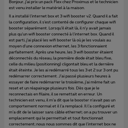
Bonjour, j’ai prix un pack Flex chez Proximus et le technicien
est venu installer le matériel à la maison.
Il a installé l’internet box et 3 wifi booster v2. Quand il a fait
la configuration, il s’est contenté de configurer chaque wifi
booster séparément. Lorsqu’il était là, il n’y avait jamais
plus qu’un wifi booster connecté à l’internet box. Quand il
est parti, j’ai placé les wifi booster là où je les voulais au
moyen d’une connexion ethernet, les 3 fonctionnaient
parfaitement. Après une heure, les 3 wifi booster étaient
déconnectés du réseau, la première diode était bleu fixe,
celle du milieu (positionning) cligontait bleu et la dernière
était éteinte. Je les ai redémarré tous les 3 et 2 sur 3 ont pu
redémarrer correctement. J’ai passé plusieurs heures à
essayer de faire redémarrer le troisième, j’ai même fait un
reset et un réapairage plusieurs fois. Dès que je le
reconnectais en filaire, il se remettait en erreur. Un
technicien est venu, il m’a dit que le booster n’avait pas un
comportement normal et il l’a remplacé. Il l’a configuré et
m’a dit de le laisser sans câble ethernet; on a pu trouver un
emplacement qui le permettait et tout fonctionnait
correctement; nous nous sommes dit que l’internet box ne