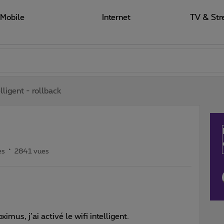
Mobile
Internet
TV & Str
elligent - rollback
es
2841 vues
ximus, j’ai activé le wifi intelligent.