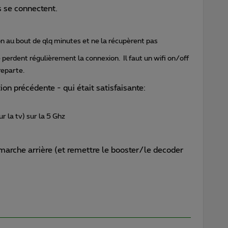
s se connectent.
 au bout de qlq minutes et ne la récupèrent pas
perdent régulièrement la connexion. Il faut un wifi on/off
reparte.
ion précédente - qui était satisfaisante:
r la tv) sur la 5 Ghz
 marche arrière (et remettre le booster/le decoder