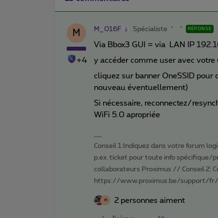
M_016F
Spécialiste
RÉPONSE
M
Via Bbox3 GUI = via LAN IP 192.1
+4
y accéder comme user avec votre
cliquez sur banner OneSSID pour 
nouveau éventuellement)
Si nécessaire, reconnectez/resynch
WiFi 5.0 apropriée
Conseil 1:Indiquez dans votre forum login 
p.ex. ticket pour toute info spécifique/
collaborateurs Proximus // Conseil 2: 
https://www.proximus.be/support/fr/
2 personnes aiment
M