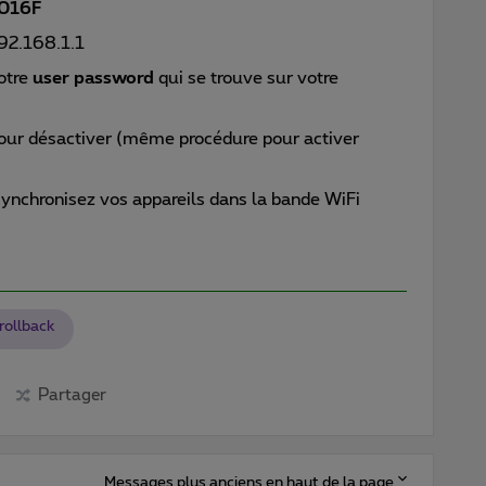
016F
92.168.1.1
otre
user password
qui se trouve sur votre
our désactiver (même procédure pour activer
synchronisez vos appareils dans la bande WiFi
rollback
Partager
Messages plus anciens en haut de la page