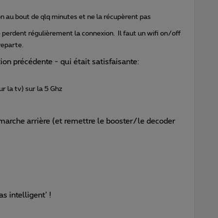
 au bout de qlq minutes et ne la récupèrent pas
perdent régulièrement la connexion. Il faut un wifi on/off
reparte.
ion précédente - qui était satisfaisante:
r la tv) sur la 5 Ghz
 marche arrière (et remettre le booster/le decoder
s intelligent’ !