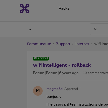
Packs
Communauté
Support
Internet
wifi int
RÉPONDU
wifi intelligent - rollback
Forum|Forum|6 years ago
13 commentair
magma3d
Apprenti
M
bonjour,
Hier, suivant les instructions de pro