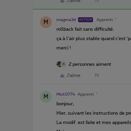
J'aime
magma3d
Apprenti
AUTEUR
M
rollback fait sans difficulté.
ça à l’air plus stable quand c’est ‘pa
merci !
2 personnes aiment
M
J'aime
Mick0774
Apprenti
M
bonjour,
Hier, suivant les instructions de pro
La modif. est faite et mes appareil