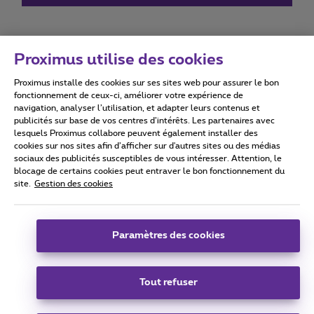
Proximus utilise des cookies
Proximus installe des cookies sur ses sites web pour assurer le bon
Conditions d'utilisation
Accessibility statement
fonctionnement de ceux-ci, améliorer votre expérience de
navigation, analyser l’utilisation, et adapter leurs contenus et
publicités sur base de vos centres d’intérêts. Les partenaires avec
lesquels Proximus collabore peuvent également installer des
cookies sur nos sites afin d’afficher sur d'autres sites ou des médias
sociaux des publicités susceptibles de vous intéresser. Attention, le
Tous droits réservés. ©
2026
Proximus
blocage de certains cookies peut entraver le bon fonctionnement du
site.
Gestion des cookies
Conditions générales, info consommateur
Liste des prix et tarifs
Accessibilité
Vie privée
Politique de gestion des cookies
Cookie manager
Coordonnées de l’entreprise
Paramètres des cookies
Ce site a été créé et est géré conformément au droit belge.
Boulevard du Roi Albert II 27 - B-1030 Bruxelles.
Tout refuser