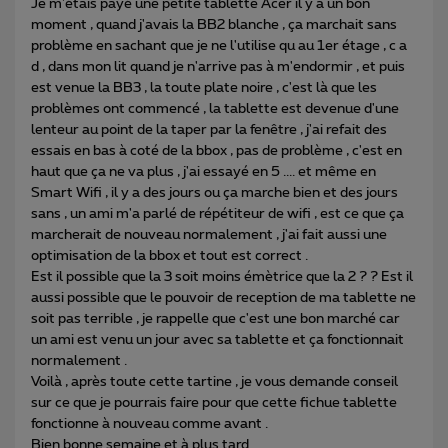
Je m'étais payé une petite tablette Acer il y a un bon
moment , quand j'avais la BB2 blanche , ça marchait sans
problème en sachant que je ne l'utilise qu au 1er étage , c a
d , dans mon lit quand je n'arrive pas à m'endormir , et puis
est venue la BB3 , la toute plate noire , c'est là que les
problèmes ont commencé , la tablette est devenue d'une
lenteur au point de la taper par la fenêtre , j'ai refait des
essais en bas à coté de la bbox , pas de problème , c'est en
haut que ça ne va plus , j'ai essayé en 5 .... et même en
Smart Wifi , il y a des jours ou ça marche bien et des jours
sans , un ami m'a parlé de répétiteur de wifi , est ce que ça
marcherait de nouveau normalement , j'ai fait aussi une
optimisation de la bbox et tout est correct .
Est il possible que la 3 soit moins émètrice que la 2 ? ? Est il
aussi possible que le pouvoir de reception de ma tablette ne
soit pas terrible , je rappelle que c'est une bon marché car
un ami est venu un jour avec sa tablette et ça fonctionnait
normalement .
Voilà , après toute cette tartine , je vous demande conseil
sur ce que je pourrais faire pour que cette fichue tablette
fonctionne à nouveau comme avant .
Bien bonne semaine et à plus tard