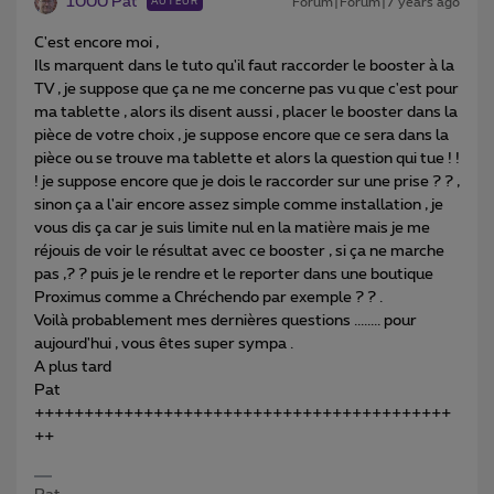
1000 Pat
Forum|Forum|7 years ago
AUTEUR
C'est encore moi ,
Ils marquent dans le tuto qu'il faut raccorder le booster à la
TV , je suppose que ça ne me concerne pas vu que c'est pour
ma tablette , alors ils disent aussi , placer le booster dans la
pièce de votre choix , je suppose encore que ce sera dans la
pièce ou se trouve ma tablette et alors la question qui tue ! !
! je suppose encore que je dois le raccorder sur une prise ? ? ,
sinon ça a l'air encore assez simple comme installation , je
vous dis ça car je suis limite nul en la matière mais je me
réjouis de voir le résultat avec ce booster , si ça ne marche
pas ,? ? puis je le rendre et le reporter dans une boutique
Proximus comme a Chréchendo par exemple ? ? .
Voilà probablement mes dernières questions ........ pour
aujourd'hui , vous êtes super sympa .
A plus tard
Pat
++++++++++++++++++++++++++++++++++++++++++
++