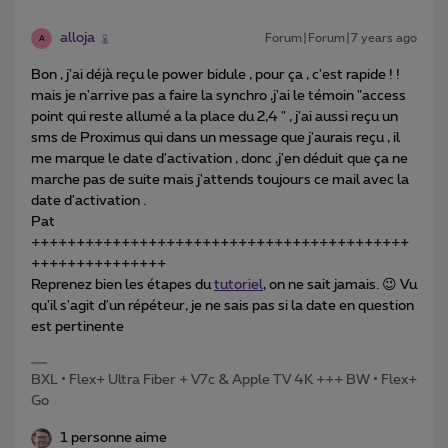
alloja
Forum|Forum|7 years ago
A
Bon , j'ai déjà reçu le power bidule , pour ça , c'est rapide ! !
mais je n'arrive pas a faire la synchro ,j'ai le témoin "access
point qui reste allumé a la place du 2,4 " , j'ai aussi reçu un
sms de Proximus qui dans un message que j'aurais reçu , il
me marque le date d'activation , donc ,j'en déduit que ça ne
marche pas de suite mais j'attends toujours ce mail avec la
date d'activation .
Pat
++++++++++++++++++++++++++++++++++++++++++
+++++++++++++++
Reprenez bien les étapes du
tutoriel
, on ne sait jamais. 😉 Vu
qu'il s'agit d'un répéteur, je ne sais pas si la date en question
est pertinente
BXL • Flex+ Ultra Fiber + V7c & Apple TV 4K +++ BW • Flex+
Go
1 personne aime