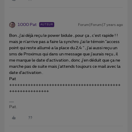
1000 Pat
Forum|Forum|7 years ago
AUTEUR
Bon , j'ai déjà reçu le power bidule , pour ça , c'est rapide ! !
mais je n'arrive pas a faire la synchro ,j'ai le témoin "access
point qui reste allumé a la place du 2,4 " , j'ai aussi reçu un
sms de Proximus qui dans un message que j'aurais reçu , il
me marque le date d'activation , donc ,j'en déduit que ça ne
marche pas de suite mais j'attends toujours ce mail avec la
date d'activation .
Pat
++++++++++++++++++++++++++++++++++++++++++
+++++++++++++++
Pat.