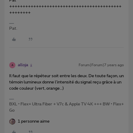
Pat
++++++++++++++++++++++++++++++++++++++++++
++++++++
Pat.
alloja
Forum|Forum|7 years ago
A
Il faut que le répéteur soit entre les deux. De toute façon, un
témoin lumineux donne l’intensité du signal reçu grâce à un
code couleur (vert, orange…)
BXL • Flex+ Ultra Fiber + V7c & Apple TV 4K +++ BW • Flex+
Go
1 personne aime