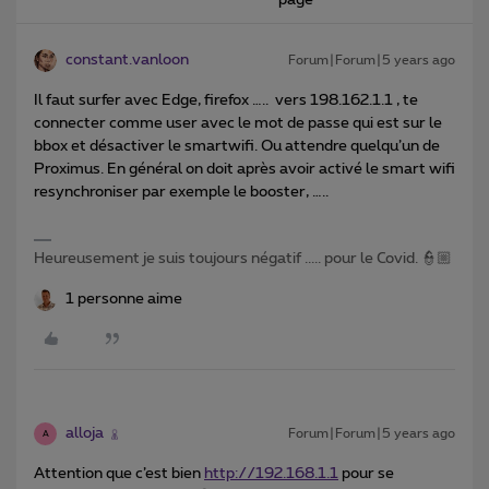
page
constant.vanloon
Forum|Forum|5 years ago
Il faut surfer avec Edge, firefox ….. vers 198.162.1.1 , te
connecter comme user avec le mot de passe qui est sur le
bbox et désactiver le smartwifi. Ou attendre quelqu’un de
Proximus. En général on doit après avoir activé le smart wifi
resynchroniser par exemple le booster, …..
Heureusement je suis toujours négatif ..... pour le Covid. 👮🏼
1 personne aime
alloja
Forum|Forum|5 years ago
A
Attention que c’est bien
http://192.168.1.1
pour se