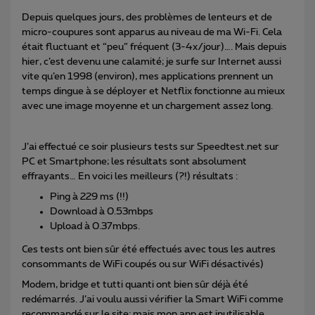
Depuis quelques jours, des problèmes de lenteurs et de
micro-coupures sont apparus au niveau de ma Wi-Fi. Cela
était fluctuant et “peu” fréquent (3-4x/jour)…. Mais depuis
hier, c’est devenu une calamité; je surfe sur Internet aussi
vite qu’en 1998 (environ), mes applications prennent un
temps dingue à se déployer et Netflix fonctionne au mieux
avec une image moyenne et un chargement assez long.
J’ai effectué ce soir plusieurs tests sur Speedtest.net sur
PC et Smartphone; les résultats sont absolument
effrayants… En voici les meilleurs (?!) résultats :
Ping à 229 ms (!!)
Download à 0.53mbps
Upload à 0.37mbps.
Ces tests ont bien sûr été effectués avec tous les autres
consommants de WiFi coupés ou sur WiFi désactivés)
Modem, bridge et tutti quanti ont bien sûr déjà été
redémarrés. J’ai voulu aussi vérifier la Smart WiFi comme
recommandé sur le site; mais mon app est inutilisable