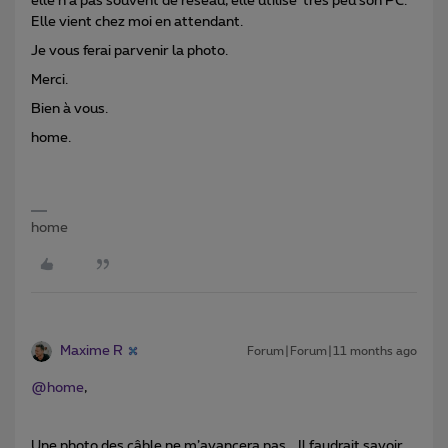
elle n’a pas souvent de réseau, elle utilise très peu son PC.
Elle vient chez moi en attendant.
Je vous ferai parvenir la photo.
Merci.
Bien à vous.
home.
home
Maxime R
Forum|Forum|11 months ago
@home
,
Une photo des câble ne m’avancera pas… Il faudrait savoir