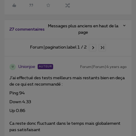
Messages plus anciens en haut de la
27 commentaires
page
Forum|pagination.label 1 / 2
Unionjoe
Forum|Forum|4 years ago
AUTEUR
U
J’ai effectué des tests meilleurs mais restants bien en deça
de ce qui est recommandé :
Ping 94
Down 4.33
Up 0.86
Ca reste donc fluctuant dans le temps mais globalement
pas satisfaisant