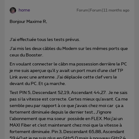
home
Forum|Forum|11 months ago
Bonjour Maxime R,
J’ai effectuée tous les tests prévus.
J’ai mis les deux câbles du Modem sur les mêmes ports que
ceux du Booster.
En voulant connecter le câbn ma possession derrière le PC
je me suis aperçue qu’il y avait un port muni d’une clef TP
Link avec une antenne. J’ai déplacée cette clef vers le
devant du PC. Et ça marche.
Test PIN 5, Descendant 52,19, Ascendant 44,27. Je ne sais
pas si la vitesse est correcte. Certes mieux qu’avant. Ca me
semble peu par rapport à ce que j’avais chez moi car ça a
fortement diminuée depuis le dernier test., J’ignore
l’abonnement que ma soeur possède en FLEX. Moi j’ai un
MAXI Fiber et c’est maintenant chez moi que la vitesse à
fortement diminuée. Pin 3, Descendant 65,88, Ascendant
59,40 et je ne suis plus en GHz5.0 mais à nouveau GHz2.4,