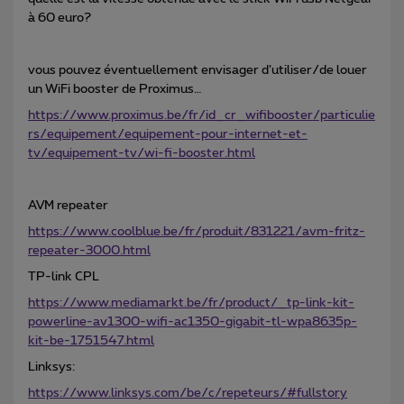
à 60 euro?
vous pouvez éventuellement envisager d’utiliser/de louer
un WiFi booster de Proximus…
https://www.proximus.be/fr/id_cr_wifibooster/particulie
rs/equipement/equipement-pour-internet-et-
tv/equipement-tv/wi-fi-booster.html
AVM repeater
https://www.coolblue.be/fr/produit/831221/avm-fritz-
repeater-3000.html
TP-link CPL
https://www.mediamarkt.be/fr/product/_tp-link-kit-
powerline-av1300-wifi-ac1350-gigabit-tl-wpa8635p-
kit-be-1751547.html
Linksys:
https://www.linksys.com/be/c/repeteurs/#fullstory