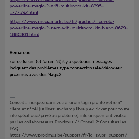
powerline-magic-2-wifi-multiroom-kit-8395-
1777592.html
https://www.mediamarkt.be/fr/product/_devolo-
powerline-magic-2-next-wifi-multiroom-kit-blanc-8629-
1886301.html
Remarque:
sur ce forum (et forum Nl) il y a quelques messages
indiquant des problèmes type connection télé/décodeur
proximus avec des Magic2
Conseil 1:Indiquez dans votre forum login profile votre n°
client et n° tél (utilisez un champ libre p.ex. ticket pour toute
info spécifique/privé au problème), info uniquement visible
par les collaborateurs Proximus // Conseil 2: Consultez les
FAQ
https://www.proximus.be/support/fr/id_zwpr_support/