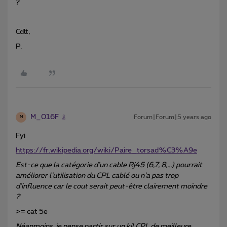
?
Cdlt,
P.
M_016F
Forum|Forum|5 years ago
M
Fyi
https://fr.wikipedia.org/wiki/Paire_torsad%C3%A9e
Est-ce que la catégorie d’un cable Rj45 (6,7, 8,...) pourrait
améliorer l’utilisation du CPL cablé ou n’a pas trop
d’influence car le cout serait peut-être clairement moindre
?
>= cat 5e
Néanmoins, je pense partir sur un kil CPL de meilleure