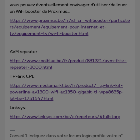
vous pouvez éventuellement envisager d’utiliser/de louer
un WiFi booster de Proximus…
https://www.proximus.be/fr/id_cr_wifibooster/particulie
rs/equipement/equipement-pour-internet-et-
tv/equipement-tv/wi-fi-booster.html
AVM repeater
https://www.coolblue.be/fr/produit/831221/avm-fritz-
repeater-3000.html
TP-link CPL
https://www.mediamarkt.be/fr/product/_tp-link-kit-
powerline-av1300-wifi-ac1350-gigabit-tl-wpa8635p-
kit-be-1751547.html
Linksys:
https://www.linksys.com/be/c/repeteurs/#fullstory
Conseil 1:Indiquez dans votre forum login profile votre n°