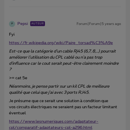
Pepsi
Forum|Forum|5 years ago
AUTEUR
P
Fyi
https://fr.wikipedia.org/wiki/Paire_torsad%C3%A9e
Est-ce que la catégorie d’un cable Rj45 (6,7, 8,...) pourrait
améliorer l’utilisation du CPL cablé ou n’a pas trop
d’influence car le cout serait peut-être clairement moindre
?
>= cat 5e
Néanmoins, je pense partir sur un kil CPL de meilleure
qualité que celui que j’ai avec 3 ports RJ45.
Je présume que ce serait une solution à condition que
vos circuits électriques ne seraient pas un facteur limitant
éventuel
https://www.lesnumeriques.com/adaptateur-
cpl/comparatif-adaptateurs-cpl-a296.html