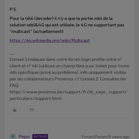
P.S.
Pour la télé (decoder) il n’y a que la partie xdsl de la
solution xdsl&4G qui est utilisée, le 4G ne supportant pas
“multicast” (actuellement)
https://en.wikipedia.org/wiki/Multicast
Conseil 1:Indiquez dans votre forum login profile votre n°
client et n° tél (utilisez un champ libre p.ex. ticket pour toute
info spécifique/privé au problème), info uniquement visible
par les collaborateurs Proximus // Conseil 2: Consultez les
FAQ
https://www.proximus.be/support/fr/id_zwpr_support/
particuliers/support.html
Pepsi
Forum|Forum|5 years ago
AUTEUR
P