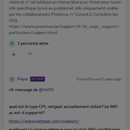
client et n° tél (utilisez un champ libre p.ex. ticket pour toute
info spécifique/privé au problème), info uniquement visible
par les collaborateurs Proximus // Conseil 2: Consultez les
FAQ
https://www.proximus.be/support/fr/id_zwpr_support/
particuliers/support.html
1 personne aime
P
Pepsi
Forum|Forum|5 years ago
AUTEUR
P
cfr message de
@titi70
quel est le type CPL netgear actuellement utilisé? Le WiFi
ac est-il supporté?
https://www.netgear.com/support/
quelle est la vitesse obtenue avec le stick WiFi usb Netgear