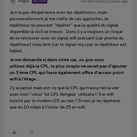
Pepsi
Forum|Forum|5 years ago
AUTEUR
P
Je n’ai pas d’expérience avec les répétiteurs, mais
personnellement je me méfie de ces approches, le
répétiteur ne pouvant “répéter” que la qualité du signal
disponible là où il se trouve… Donc il y a toujours un risque
de se retrouver avec un signal wifi puissant (car proche du
répétiteur) mais lent (car le signal reçu par le répétiteur est
faible)…
Je me demande si dans votre cas, vu que vous
utilisez déjà le CPL, le plus simple ne serait pas d’ajouter
un 3 ème CPL qui fasse également office d’access point
wifi à l’étage...
J’y ai pensé mais est-ce que le CPL qui n’aura rien à voir
avec mon “vieux” kit CPL Netgear utilisera t”il le wifi
boosté par le modem LTE ou non ? Si non, je ne répeterai
que du 10 mbps à l’instar de 25 en wifi.