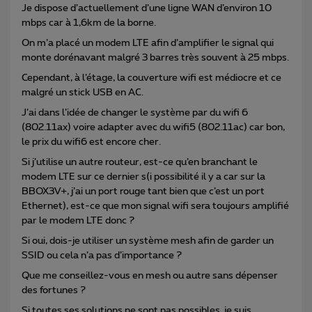
Je dispose d’actuellement d’une ligne WAN d’environ 10
mbps car à 1,6km de la borne.
On m’a placé un modem LTE afin d’amplifier le signal qui
monte dorénavant malgré 3 barres très souvent à 25 mbps.
Cependant, à l’étage, la couverture wifi est médiocre et ce
malgré un stick USB en AC.
J’ai dans l’idée de changer le système par du wifi 6
(802.11ax) voire adapter avec du wifi5 (802.11ac) car bon,
le prix du wifi6 est encore cher.
Si j’utilise un autre routeur, est-ce qu’en branchant le
modem LTE sur ce dernier s(i possibilité il y a car sur la
BBOX3V+, j’ai un port rouge tant bien que c’est un port
Ethernet), est-ce que mon signal wifi sera toujours amplifié
par le modem LTE donc ?
Si oui, dois-je utiliser un système mesh afin de garder un
SSID ou cela n’a pas d’importance ?
Que me conseillez-vous en mesh ou autre sans dépenser
des fortunes ?
Si toutes ses solutions ne sont pas possibles, je suis