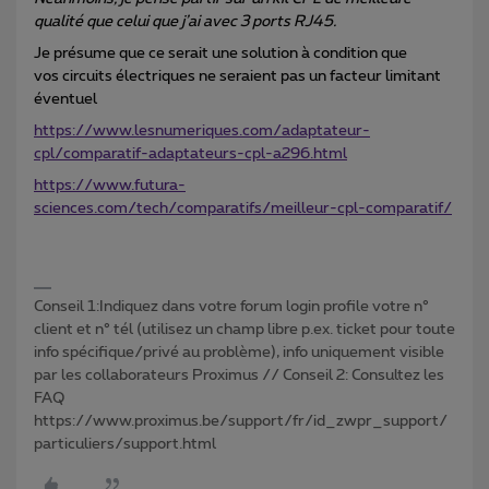
qualité que celui que j’ai avec 3 ports RJ45.
Je présume que ce serait une solution à condition que
vos circuits électriques ne seraient pas un facteur limitant
éventuel
https://www.lesnumeriques.com/adaptateur-
cpl/comparatif-adaptateurs-cpl-a296.html
https://www.futura-
sciences.com/tech/comparatifs/meilleur-cpl-comparatif/
Conseil 1:Indiquez dans votre forum login profile votre n°
client et n° tél (utilisez un champ libre p.ex. ticket pour toute
info spécifique/privé au problème), info uniquement visible
par les collaborateurs Proximus // Conseil 2: Consultez les
FAQ
https://www.proximus.be/support/fr/id_zwpr_support/
particuliers/support.html