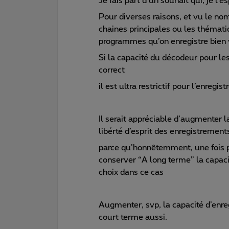
Je fais part d’un souhait qui, je l’e
Pour diverses raisons, et vu le no
chaines principales ou les thémati
programmes qu’on enregistre bien 
Si la capacité du décodeur pour le
correct
il est ultra restrictif pour l’enreg
Il serait appréciable d’augmenter 
libérté d’esprit des enregistrement
parce qu’honnêtemment, une fois pa
conserver “A long terme” la capacit
choix dans ce cas
Augmenter, svp, la capacité d’enre
court terme aussi.