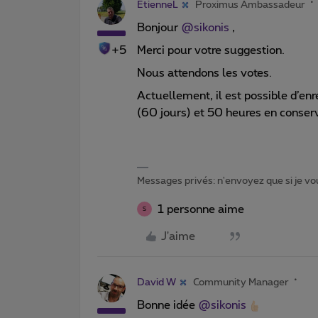
EtienneL
Proximus Ambassadeur
Bonjour
@sikonis
,
+5
Merci pour votre suggestion.
Nous attendons les votes.
Actuellement, il est possible d’en
(60 jours) et 50 heures en conser
Messages privés: n'envoyez que si je vou
1 personne aime
S
J'aime
David W
Community Manager
Bonne idée
@sikonis