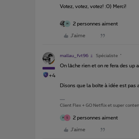
Votez, votez, votez! :0) Merci!
2 personnes aiment
M
J'aime
mallau_fvt96
Spécialiste
On lâche rien et on re fera des up a
+4
Disons que la boîte à idée est pas 
Client Flex + GO Netflix et super content 
2 personnes aiment
M
S
J'aime