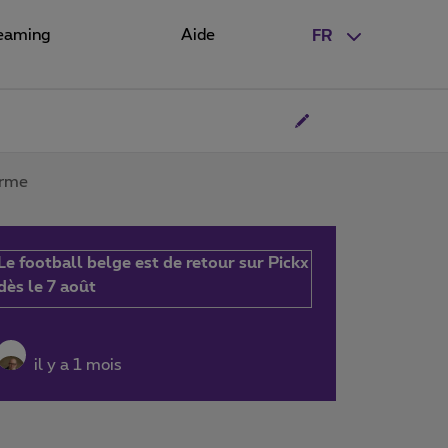
eaming
Aide
FR
erme
Le football belge est de retour sur Pickx
dès le 7 août
il y a 1 mois