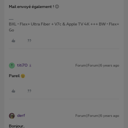
Mail envoyé également ! 🙂
BXL • Flex+ Ultra Fiber + V7c & Apple TV 4K +++ BW • Flex+
Go
titi70
Forum|Forum|6 years ago
T
Pareil
derf
Forum|Forum|6 years ago
Bonjour,