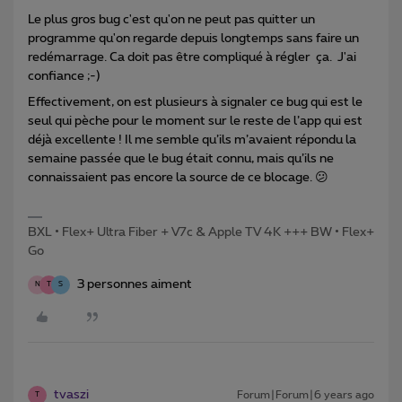
Le plus gros bug c'est qu'on ne peut pas quitter un
programme qu'on regarde depuis longtemps sans faire un
redémarrage. Ca doit pas être compliqué à régler ça. J'ai
confiance ;-)
Effectivement, on est plusieurs à signaler ce bug qui est le
seul qui pèche pour le moment sur le reste de l’app qui est
déjà excellente ! Il me semble qu’ils m’avaient répondu la
semaine passée que le bug était connu, mais qu’ils ne
connaissaient pas encore la source de ce blocage. 😕
BXL • Flex+ Ultra Fiber + V7c & Apple TV 4K +++ BW • Flex+
Go
3 personnes aiment
N
T
S
tvaszi
Forum|Forum|6 years ago
T