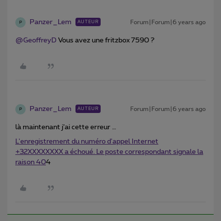
Panzer_Lem
Forum|Forum|6 years ago
AUTEUR
P
@GeoffreyD
Vous avez une fritzbox 7590 ?
Panzer_Lem
Forum|Forum|6 years ago
AUTEUR
P
là maintenant j’ai cette erreur …
L'enregistrement du numéro d'appel Internet
+32XXXXXXXX a échoué. Le poste correspondant signale la
raison 40
4