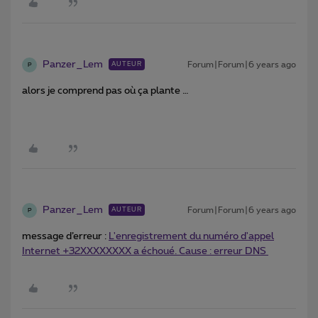
Panzer_Lem
Forum|Forum|6 years ago
AUTEUR
P
alors je comprend pas où ça plante …
Panzer_Lem
Forum|Forum|6 years ago
AUTEUR
P
message d’erreur :
L'enregistrement du numéro d'appel
Internet +32XXXXXXXX a échoué. Cause : erreur DNS