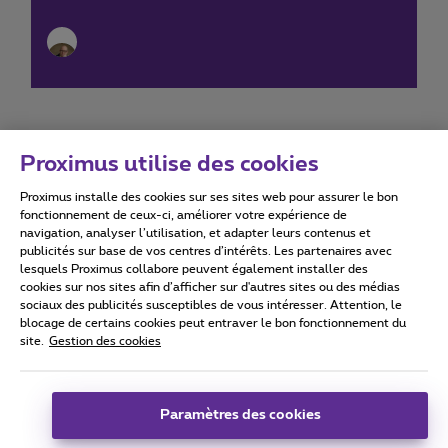
Proximus utilise des cookies
Proximus installe des cookies sur ses sites web pour assurer le bon
Conditions d'utilisation
Accessibility statement
fonctionnement de ceux-ci, améliorer votre expérience de
navigation, analyser l’utilisation, et adapter leurs contenus et
publicités sur base de vos centres d’intérêts. Les partenaires avec
lesquels Proximus collabore peuvent également installer des
cookies sur nos sites afin d’afficher sur d'autres sites ou des médias
sociaux des publicités susceptibles de vous intéresser. Attention, le
Tous droits réservés. ©
2026
Proximus
blocage de certains cookies peut entraver le bon fonctionnement du
site.
Gestion des cookies
Conditions générales, info consommateur
Liste des prix et tarifs
Accessibilité
Vie privée
Politique de gestion des cookies
Cookie manager
Coordonnées de l’entreprise
Paramètres des cookies
Ce site a été créé et est géré conformément au droit belge.