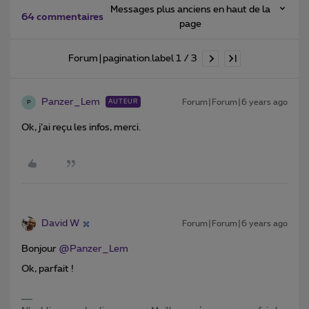
Messages plus anciens en haut de la
64 commentaires
page
Forum|pagination.label 1 / 3
Panzer_Lem
Forum|Forum|6 years ago
AUTEUR
P
Ok, j’ai reçu les infos, merci.
David W
Forum|Forum|6 years ago
Bonjour
@Panzer_Lem
Ok, parfait !