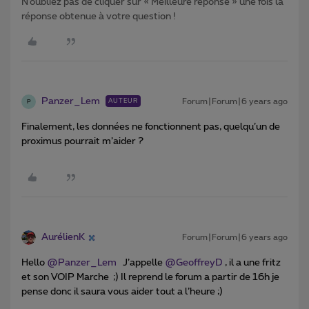
N’oubliez pas de cliquer sur « Meilleure réponse » une fois la
réponse obtenue à votre question !
Panzer_Lem
Forum|Forum|6 years ago
AUTEUR
P
Finalement, les données ne fonctionnent pas, quelqu’un de
proximus pourrait m’aider ?
AurélienK
Forum|Forum|6 years ago
Hello
@Panzer_Lem
J’appelle
@GeoffreyD
, il a une fritz
et son VOIP Marche ;) Il reprend le forum a partir de 16h je
pense donc il saura vous aider tout a l’heure ;)