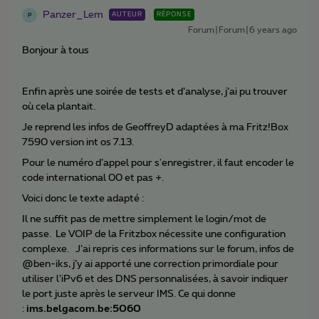
Panzer_Lem
AUTEUR
RÉPONSE
P
Forum|Forum|6 years ago
Bonjour à tous
Enfin après une soirée de tests et d’analyse, j’ai pu trouver
où cela plantait.
Je reprend les infos de GeoffreyD adaptées à ma Fritz!Box
7590 version int os 7.13.
Pour le numéro d’appel pour s'enregistrer, il faut encoder le
code international 00 et pas +.
Voici donc le texte adapté :
Il ne suffit pas de mettre simplement le login/mot de
passe. Le VOIP de la Fritzbox nécessite une configuration
complexe. J’ai repris ces informations sur le forum, infos de
@ben-iks, j’y ai apporté une correction primordiale pour
utiliser l’iPv6 et des DNS personnalisées, à savoir indiquer
le port juste après le serveur IMS. Ce qui donne
:
ims.belgacom.be:5060