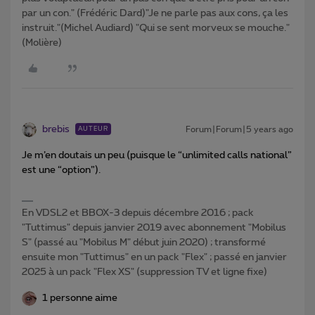
par un con." (Frédéric Dard)"Je ne parle pas aux cons, ça les
instruit."(Michel Audiard) "Qui se sent morveux se mouche."
(Molière)
brebis
Forum|Forum|5 years ago
AUTEUR
Je m’en doutais un peu (puisque le “unlimited calls national”
est une “option”).
En VDSL2 et BBOX-3 depuis décembre 2016 ; pack
"Tuttimus" depuis janvier 2019 avec abonnement "Mobilus
S" (passé au "Mobilus M" début juin 2020) ; transformé
ensuite mon "Tuttimus" en un pack "Flex" ; passé en janvier
2025 à un pack "Flex XS" (suppression TV et ligne fixe)
1 personne aime