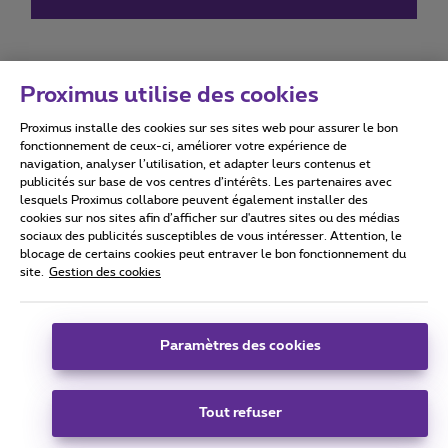
Proximus utilise des cookies
Proximus installe des cookies sur ses sites web pour assurer le bon
Conditions d'utilisation
Accessibility statement
fonctionnement de ceux-ci, améliorer votre expérience de
navigation, analyser l’utilisation, et adapter leurs contenus et
publicités sur base de vos centres d’intérêts. Les partenaires avec
lesquels Proximus collabore peuvent également installer des
cookies sur nos sites afin d’afficher sur d'autres sites ou des médias
sociaux des publicités susceptibles de vous intéresser. Attention, le
Tous droits réservés. ©
2026
Proximus
blocage de certains cookies peut entraver le bon fonctionnement du
site.
Gestion des cookies
Conditions générales, info consommateur
Liste des prix et tarifs
Accessibilité
Vie privée
Politique de gestion des cookies
Cookie manager
Coordonnées de l’entreprise
Paramètres des cookies
Ce site a été créé et est géré conformément au droit belge.
Boulevard du Roi Albert II 27 - B-1030 Bruxelles.
Tout refuser