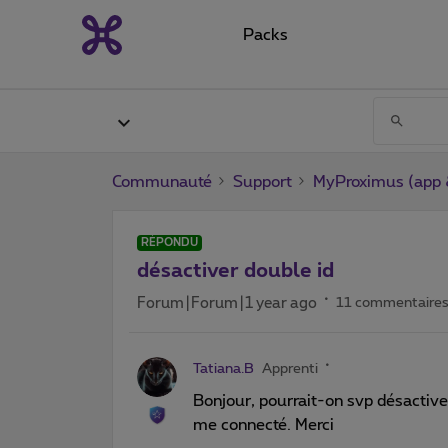
Packs
Communauté
Support
MyProximus (app &
RÉPONDU
désactiver double id
Forum|Forum|1 year ago
11 commentaire
Tatiana.B
Apprenti
Bonjour, pourrait-on svp désactive
me connecté. Merci