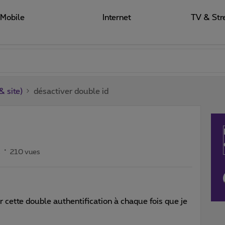
Mobile
Internet
TV & Str
 site)
désactiver double id
s
210 vues
r cette double authentification à chaque fois que je