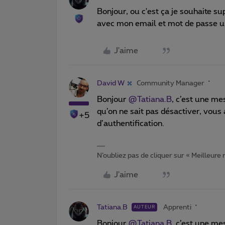
Bonjour, ou c'est ça je souhaite su
avec mon email et mot de passe 
J'aime
David W
Community Manager
Bonjour ​
@Tatiana.B
, c’est une me
qu’on ne sait pas désactiver, vous 
+5
d’authentification.
N’oubliez pas de cliquer sur « Meilleure
J'aime
Tatiana.B
Apprenti
AUTEUR
Bonjour ​
@Tatiana.B
, c’est une me