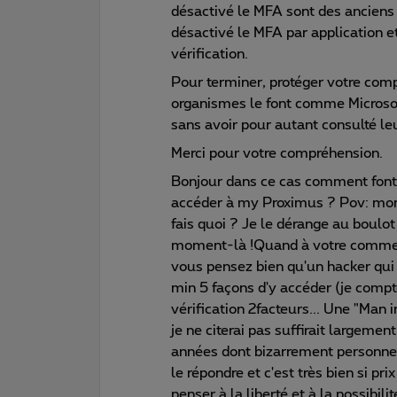
désactivé le MFA sont des anciens 
désactivé le MFA par application e
vérification.
Pour terminer, protéger votre comp
organismes le font comme Microsoft
sans avoir pour autant consulté leu
Merci pour votre compréhension.
Bonjour dans ce cas comment font
accéder à my Proximus ? Pov: mon m
fais quoi ? Je le dérange au boulot
moment-là !Quand à votre comment
vous pensez bien qu'un hacker qui
min 5 façons d'y accéder (je compte
vérification 2facteurs... Une "Man
je ne citerai pas suffirait largeme
années dont bizarrement personne ne
le répondre et c'est très bien si pri
penser à la liberté et à la possibili