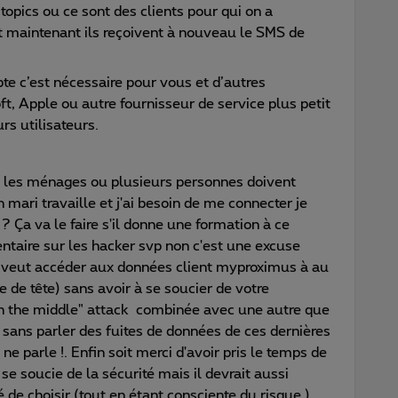
topics ou ce sont des clients pour qui on a
t maintenant ils reçoivent à nouveau le SMS de
te c’est nécessaire pour vous et d’autres
, Apple ou autre fournisseur de service plus petit
rs utilisateurs.
 les ménages ou plusieurs personnes doivent
ari travaille et j'ai besoin de me connecter je
 ? Ça va le faire s'il donne une formation à ce
aire sur les hacker svp non c'est une excuse
 veut accéder aux données client myproximus à au
 de tête) sans avoir à se soucier de votre
 in the middle" attack combinée avec une autre que
nt sans parler des fuites de données de ces dernières
 parle !. Enfin soit merci d'avoir pris le temps de
x se soucie de la sécurité mais il devrait aussi
té de choisir (tout en étant consciente du risque )