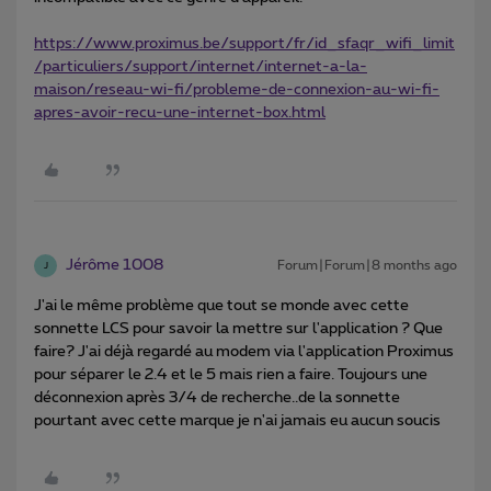
https://www.proximus.be/support/fr/id_sfaqr_wifi_limit
/particuliers/support/internet/internet-a-la-
maison/reseau-wi-fi/probleme-de-connexion-au-wi-fi-
apres-avoir-recu-une-internet-box.html
Jérôme 1008
Forum|Forum|8 months ago
J
J'ai le même problème que tout se monde avec cette
sonnette LCS pour savoir la mettre sur l'application ? Que
faire? J'ai déjà regardé au modem via l'application Proximus
pour séparer le 2.4 et le 5 mais rien a faire. Toujours une
déconnexion après 3/4 de recherche..de la sonnette
pourtant avec cette marque je n'ai jamais eu aucun soucis