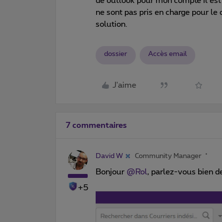
de outlook pour mon compte il est 
ne sont pas pris en charge pour l
solution.
dossier
Accès email
J'aime
7 commentaires
David W
Community Manager
Bonjour ​
@Rol
, parlez-vous bien d
+5