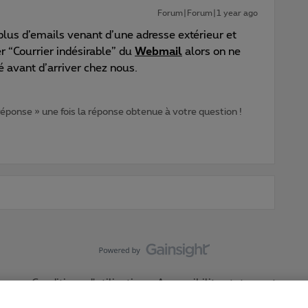
Forum|Forum|1 year ago
 plus d’emails venant d’une adresse extérieur et
er “Courrier indésirable” du
Webmail
alors on ne
qué avant d’arriver chez nous.
 réponse » une fois la réponse obtenue à votre question !
Conditions d'utilisation
Accessibility statement