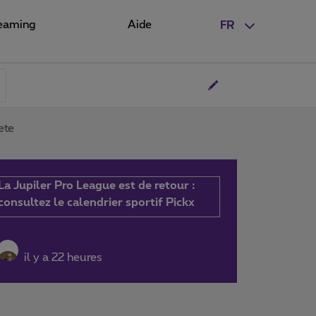
eaming
Aide
FR
ete
La Jupiler Pro League est de retour :
consultez le calendrier sportif Pickx
il y a 22 heures