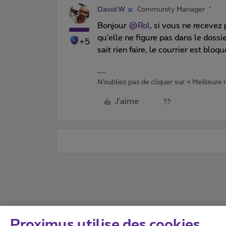
David W
Community Manager
Bonjour ​
@Rol
, si vous ne recevez
qu’elle ne figure pas dans le dossi
+5
sait rien faire, le courrier est blo
N’oubliez pas de cliquer sur « Meilleure
J'aime
Proximus utilise des cookies