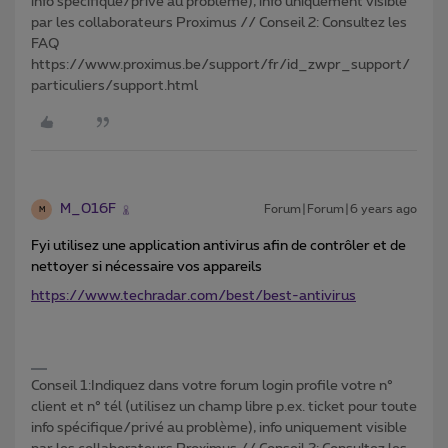
info spécifique/privé au problème), info uniquement visible
par les collaborateurs Proximus // Conseil 2: Consultez les
FAQ
https://www.proximus.be/support/fr/id_zwpr_support/
particuliers/support.html
M_016F
Forum|Forum|6 years ago
M
Fyi utilisez une application antivirus afin de contrôler et de
nettoyer si nécessaire vos appareils
https://www.techradar.com/best/best-antivirus
Conseil 1:Indiquez dans votre forum login profile votre n°
client et n° tél (utilisez un champ libre p.ex. ticket pour toute
info spécifique/privé au problème), info uniquement visible