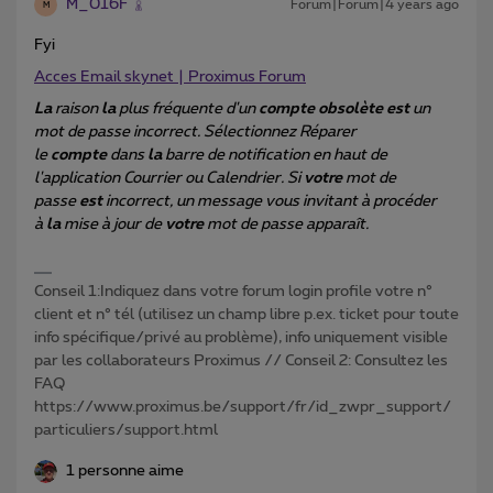
M_016F
Forum|Forum|4 years ago
M
Fyi
Acces Email skynet | Proximus Forum
La
raison
la
plus fréquente d'un
compte obsolète est
un
mot de passe incorrect. Sélectionnez Réparer
le
compte
dans
la
barre de notification en haut de
l'application Courrier ou Calendrier. Si
votre
mot de
passe
est
incorrect, un message vous invitant à procéder
à
la
mise à jour de
votre
mot de passe apparaît.
Conseil 1:Indiquez dans votre forum login profile votre n°
client et n° tél (utilisez un champ libre p.ex. ticket pour toute
info spécifique/privé au problème), info uniquement visible
par les collaborateurs Proximus // Conseil 2: Consultez les
FAQ
https://www.proximus.be/support/fr/id_zwpr_support/
particuliers/support.html
1 personne aime