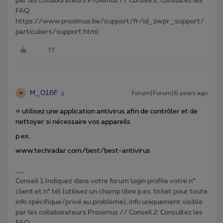
par les collaborateurs Proximus // Conseil 2: Consultez les
FAQ
https://www.proximus.be/support/fr/id_zwpr_support/
particuliers/support.html
M_016F
Forum|Forum|6 years ago
M
= utilisez une application antivirus afin de contrôler et de
nettoyer si nécessaire vos appareils
p.ex.
www.techradar.com/best/best-antivirus
Conseil 1:Indiquez dans votre forum login profile votre n°
client et n° tél (utilisez un champ libre p.ex. ticket pour toute
info spécifique/privé au problème), info uniquement visible
par les collaborateurs Proximus // Conseil 2: Consultez les