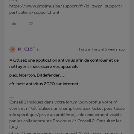
FAQ
https://www.proximus.be/support/fr/id_zwpr_support/
particuliers/support.html
M_016F
Forum|Forum|6 years ago
M
= uitlisez une application antivirus afin de contrôler et de
nettoyer si nécessaire vos appareils
p.ex. Noerton, Bitdefender, ….
cfr. best antivirus 2020 sur internet
Conseil 1:Indiquez dans votre forum login profile votre n°
client et n° tél (utilisez un champ libre p.ex. ticket pour toute
info spécifique/privé au problème), info uniquement visible
par les collaborateurs Proximus // Conseil 2: Consultez les
FAQ
https://www.proximus.be/support/fr/id_zwpr_support/