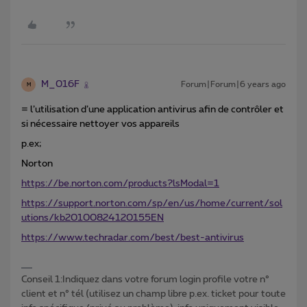
M_016F
Forum|Forum|6 years ago
M
= l’utilisation d’une application antivirus afin de contrôler et
si nécessaire nettoyer vos appareils
p.ex;
Norton
https://be.norton.com/products?lsModal=1
https://support.norton.com/sp/en/us/home/current/sol
utions/kb20100824120155EN
https://www.techradar.com/best/best-antivirus
Conseil 1:Indiquez dans votre forum login profile votre n°
client et n° tél (utilisez un champ libre p.ex. ticket pour toute