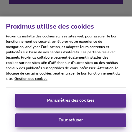
Proximus utilise des cookies
Proximus installe des cookies sur ses sites web pour assurer le bon
Conditions d'utilisation
Accessibility statement
fonctionnement de ceux-ci, améliorer votre expérience de
navigation, analyser l’utilisation, et adapter leurs contenus et
publicités sur base de vos centres d’intérêts. Les partenaires avec
lesquels Proximus collabore peuvent également installer des
cookies sur nos sites afin d’afficher sur d'autres sites ou des médias
sociaux des publicités susceptibles de vous intéresser. Attention, le
Tous droits réservés. ©
2026
Proximus
blocage de certains cookies peut entraver le bon fonctionnement du
site.
Gestion des cookies
Conditions générales, info consommateur
Liste des prix et tarifs
Accessibilité
Vie privée
Politique de gestion des cookies
Cookie manager
Coordonnées de l’entreprise
Paramètres des cookies
Ce site a été créé et est géré conformément au droit belge.
Boulevard du Roi Albert II 27 - B-1030 Bruxelles.
Tout refuser