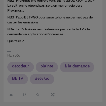
NB2 : Proximus me renvoie vers BETV au 02 730 40 50 -
Là soit, on ne répond pas, soit, on me renvoie vers
Proximus...
NB3 : l'app BETVGO pour smartphone ne permet pas de
caster les émissions
NB4 : la TV linéaire ne m'intéresse pas, seule la TV à la
demande via application m'intéresse.
Que faire ?
HarryCo
décodeur
plainte
à la demande
BE TV
Betv Go