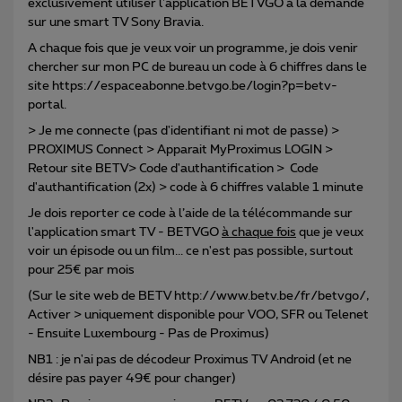
exclusivement utiliser l'application BETVGO à la demande
sur une smart TV Sony Bravia.
A chaque fois que je veux voir un programme, je dois venir
chercher sur mon PC de bureau un code à 6 chiffres dans le
site https://espaceabonne.betvgo.be/login?p=betv-
portal.
> Je me connecte (pas d'identifiant ni mot de passe) >
PROXIMUS Connect > Apparait MyProximus LOGIN >
Retour site BETV> Code d'authantification > Code
d'authantification (2x) > code à 6 chiffres valable 1 minute
Je dois reporter ce code à l’aide de la télécommande sur
l'application smart TV - BETVGO
à chaque fois
que je veux
voir un épisode ou un film... ce n'est pas possible, surtout
pour 25€ par mois
(Sur le site web de BETV http://www.betv.be/fr/betvgo/,
Activer > uniquement disponible pour VOO, SFR ou Telenet
- Ensuite Luxembourg - Pas de Proximus)
NB1 : je n'ai pas de décodeur Proximus TV Android (et ne
désire pas payer 49€ pour changer)