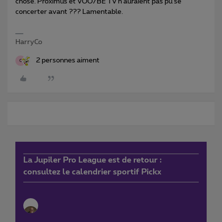
chose. Proximus et VOO/BE TV n’auraient pas pû se
concerter avant ??? Lamentable.
HarryCo
2 personnes aiment
C
La Jupiler Pro League est de retour :
consultez le calendrier sportif Pickx