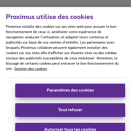
Proximus utilise des cookies
Proximus installe des cookies sur ses sites web pour assurer le bon
Conditions d'utilisation
Accessibility statement
fonctionnement de ceux-ci, améliorer votre expérience de
navigation, analyser l’utilisation, et adapter leurs contenus et
publicités sur base de vos centres d’intérêts. Les partenaires avec
lesquels Proximus collabore peuvent également installer des
cookies sur nos sites afin d’afficher sur d'autres sites ou des médias
sociaux des publicités susceptibles de vous intéresser. Attention, le
Tous droits réservés. ©
2026
Proximus
blocage de certains cookies peut entraver le bon fonctionnement du
site.
Gestion des cookies
Conditions générales, info consommateur
Liste des prix et tarifs
Accessibilité
Vie privée
Politique de gestion des cookies
Cookie manager
Coordonnées de l’entreprise
Paramètres des cookies
Ce site a été créé et est géré conformément au droit belge.
Boulevard du Roi Albert II 27 - B-1030 Bruxelles.
Tout refuser
Carrier & Wholesale Solutions
Autoriser tous les cookies
Proximus Group
|
Telindus