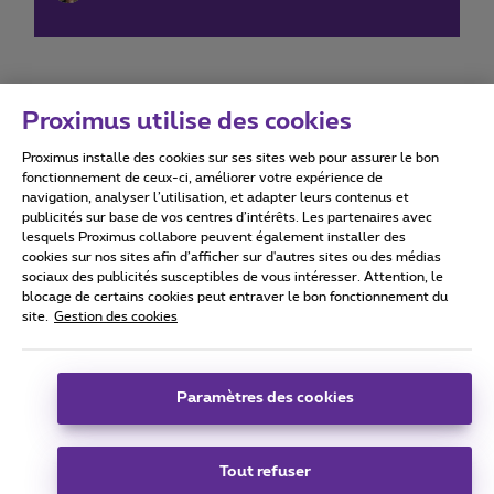
Proximus utilise des cookies
Proximus installe des cookies sur ses sites web pour assurer le bon
Conditions d'utilisation
Accessibility statement
fonctionnement de ceux-ci, améliorer votre expérience de
navigation, analyser l’utilisation, et adapter leurs contenus et
publicités sur base de vos centres d’intérêts. Les partenaires avec
lesquels Proximus collabore peuvent également installer des
cookies sur nos sites afin d’afficher sur d'autres sites ou des médias
sociaux des publicités susceptibles de vous intéresser. Attention, le
Tous droits réservés. ©
2026
Proximus
blocage de certains cookies peut entraver le bon fonctionnement du
site.
Gestion des cookies
Conditions générales, info consommateur
Liste des prix et tarifs
Accessibilité
Vie privée
Politique de gestion des cookies
Cookie manager
Coordonnées de l’entreprise
Paramètres des cookies
Ce site a été créé et est géré conformément au droit belge.
Boulevard du Roi Albert II 27 - B-1030 Bruxelles.
Tout refuser