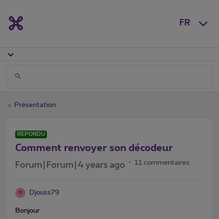
FR
Présentation
RÉPONDU
Comment renvoyer son décodeur
11 commentaires
Forum|Forum|4 years ago
Djouss79
D
Bonjour