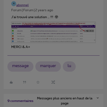
A
abonnel
Forum|Forum|2 years ago
J’ai trouvé une solution … !!! 🤓
MERCI & A+
message
marquer
lu
Messages plus anciens en haut de la
9 commentaires
page