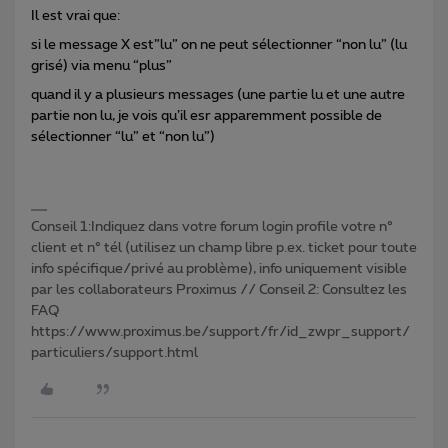
Il est vrai que:
si le message X est”lu” on ne peut sélectionner “non lu” (lu
grisé) via menu “plus”
quand il y a plusieurs messages (une partie lu et une autre
partie non lu, je vois qu’il esr apparemment possible de
sélectionner “lu” et “non lu”)
Conseil 1:Indiquez dans votre forum login profile votre n°
client et n° tél (utilisez un champ libre p.ex. ticket pour toute
info spécifique/privé au problème), info uniquement visible
par les collaborateurs Proximus // Conseil 2: Consultez les
FAQ
https://www.proximus.be/support/fr/id_zwpr_support/
particuliers/support.html