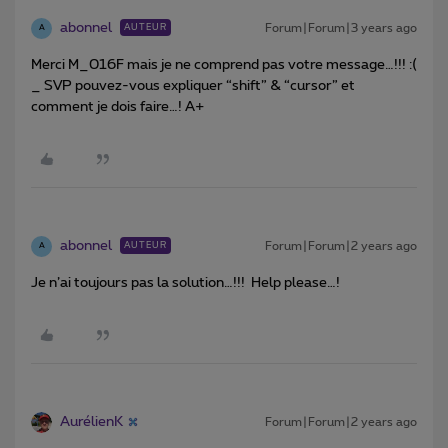
abonnel
Forum|Forum|3 years ago
AUTEUR
A
Merci M_016F mais je ne comprend pas votre message…!!! :(
_ SVP pouvez-vous expliquer “shift” & “cursor” et
comment je dois faire…! A+
abonnel
Forum|Forum|2 years ago
AUTEUR
A
Je n’ai toujours pas la solution…!!! Help please…!
AurélienK
Forum|Forum|2 years ago