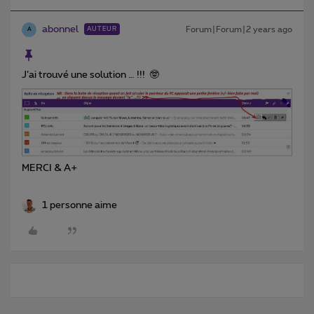
abonnel
Forum|Forum|2 years ago
AUTEUR
A
J’ai trouvé une solution … !!! 🤓
MERCI & A+
1 personne aime