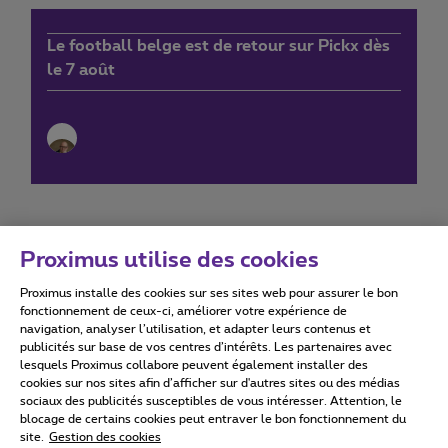
Le football belge est de retour sur Pickx dès
le 7 août
Proximus utilise des cookies
Proximus installe des cookies sur ses sites web pour assurer le bon
Conditions d'utilisation
Accessibility statement
fonctionnement de ceux-ci, améliorer votre expérience de
navigation, analyser l’utilisation, et adapter leurs contenus et
publicités sur base de vos centres d’intérêts. Les partenaires avec
lesquels Proximus collabore peuvent également installer des
cookies sur nos sites afin d’afficher sur d'autres sites ou des médias
sociaux des publicités susceptibles de vous intéresser. Attention, le
Tous droits réservés. ©
2026
Proximus
blocage de certains cookies peut entraver le bon fonctionnement du
site.
Gestion des cookies
Conditions générales, info consommateur