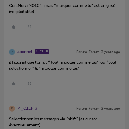
Oui...Merci M016f… mais “marquer comme lu” est en grisé (
inexploitable)
abonnel
Forum|Forum|3 years ago
AUTEUR
A
il faudrait que l’on ait “ tout marquer comme lus” ou “tout
sélectionner” & “marquer comme lus”
M_016F
Forum|Forum|3 years ago
M
Sélectionner les messages via “shift” (et cursor
événtuellement)