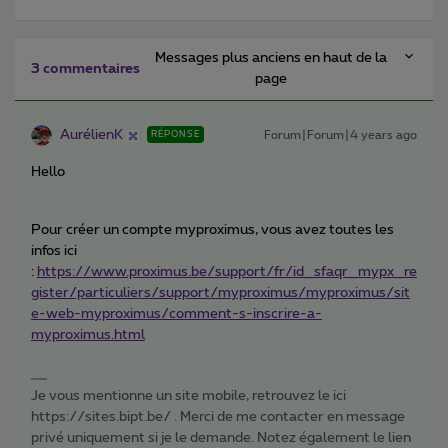
Messages plus anciens en haut de la
3 commentaires
page
AurélienK
Forum|Forum|4 years ago
RÉPONSE
Hello
Pour créer un compte myproximus, vous avez toutes les
infos ici
:
https://www.proximus.be/support/fr/id_sfaqr_mypx_re
gister/particuliers/support/myproximus/myproximus/sit
e-web-myproximus/comment-s-inscrire-a-
myproximus.html
Je vous mentionne un site mobile, retrouvez le ici
https://sites.bipt.be/ . Merci de me contacter en message
privé uniquement si je le demande. Notez également le lien