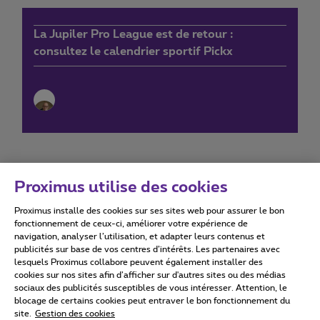
La Jupiler Pro League est de retour :
consultez le calendrier sportif Pickx
Proximus utilise des cookies
Proximus installe des cookies sur ses sites web pour assurer le bon
Conditions d'utilisation
Accessibility statement
fonctionnement de ceux-ci, améliorer votre expérience de
navigation, analyser l’utilisation, et adapter leurs contenus et
publicités sur base de vos centres d’intérêts. Les partenaires avec
lesquels Proximus collabore peuvent également installer des
cookies sur nos sites afin d’afficher sur d'autres sites ou des médias
sociaux des publicités susceptibles de vous intéresser. Attention, le
Tous droits réservés. ©
2026
Proximus
blocage de certains cookies peut entraver le bon fonctionnement du
site.
Gestion des cookies
Conditions générales, info consommateur