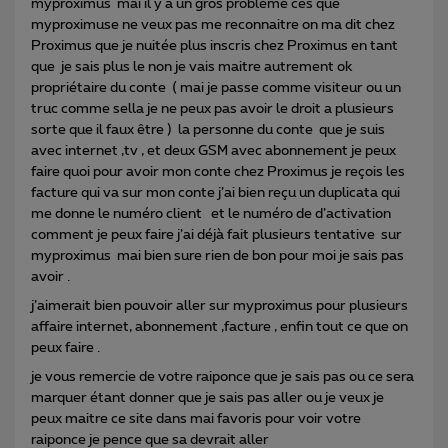
myproximus mai il y a un gros problème ces que
myproximuse ne veux pas me reconnaitre on ma dit chez
Proximus que je nuitée plus inscris chez Proximus en tant
que je sais plus le non je vais maitre autrement ok
propriétaire du conte ( mai je passe comme visiteur ou un
truc comme sella je ne peux pas avoir le droit a plusieurs
sorte que il faux être ) la personne du conte que je suis
avec internet ,tv , et deux GSM avec abonnement je peux
faire quoi pour avoir mon conte chez Proximus je reçois les
facture qui va sur mon conte j’ai bien reçu un duplicata qui
me donne le numéro client et le numéro de d’activation
comment je peux faire j’ai déjà fait plusieurs tentative sur
myproximus mai bien sure rien de bon pour moi je sais pas
avoir .
j’aimerait bien pouvoir aller sur myproximus pour plusieurs
affaire internet, abonnement ,facture , enfin tout ce que on
peux faire .
je vous remercie de votre raiponce que je sais pas ou ce sera
marquer étant donner que je sais pas aller ou je veux je
peux maitre ce site dans mai favoris pour voir votre
raiponce je pence que sa devrait aller