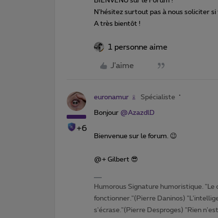
BIENVENU sur le Forum !
N'hésitez surtout pas à nous soliciter si
A très bientôt !
1 personne aime
J'aime
euronamur
Spécialiste
Bonjour
@AzazdlD
+6
Bienvenue sur le forum. 😉
@+ Gilbert 😎
Humorous Signature humoristique. "Le 
fonctionner."(Pierre Daninos) "L'intelli
s'écrase."(Pierre Desproges) "Rien n'es