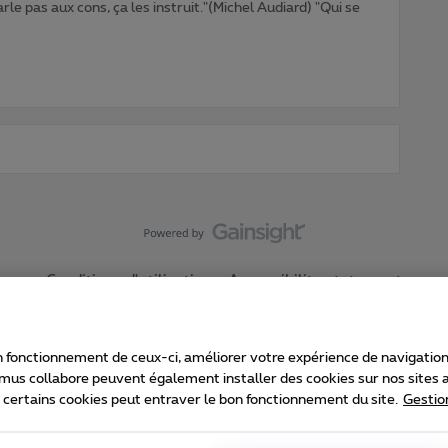
rle pas aux cons, ça les instruit."(Michel Audiard) "Qui se
Conditions d'utilisation
Accessibility statement
 fonctionnement de ceux-ci, améliorer votre expérience de navigation, a
imus collabore peuvent également installer des cookies sur nos sites af
e certains cookies peut entraver le bon fonctionnement du site.
Gestio
Proximus
consommateur
Liste des prix et tarifs
Accessibilité
stion des cookies
Cookie manager
Coordonnées de l’entreprise