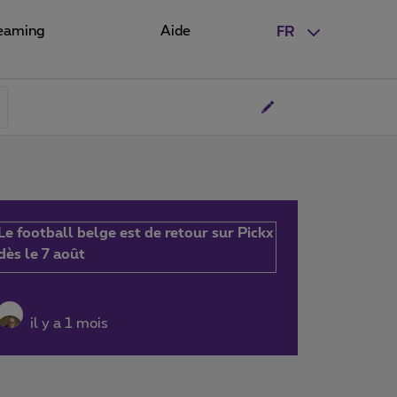
eaming
Aide
FR
Le football belge est de retour sur Pickx
dès le 7 août
il y a 1 mois