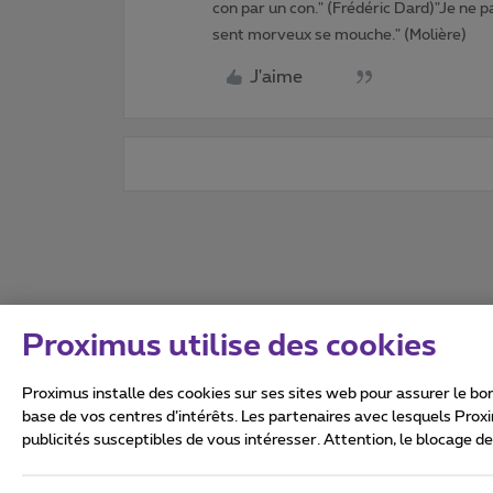
con par un con." (Frédéric Dard)"Je ne pa
sent morveux se mouche." (Molière)
J'aime
Proximus utilise des cookies
Proximus installe des cookies sur ses sites web pour assurer le bon
base de vos centres d’intérêts. Les partenaires avec lesquels Prox
publicités susceptibles de vous intéresser. Attention, le blocage d
Tous droits réservés. ©
2026
Conditions générales, info 
Vie privée
Politique de ge