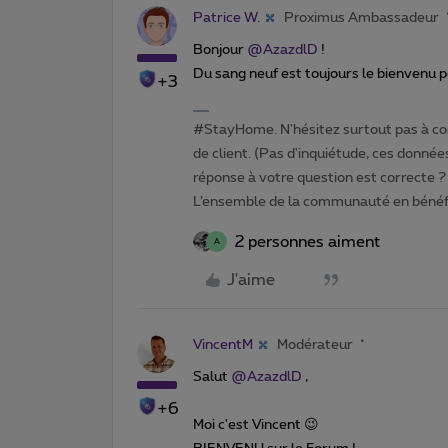
Patrice W.
Proximus Ambassadeur
Bonjour
@AzazdlD
!
Du sang neuf est toujours le bienvenu 
+3
#StayHome. N'hésitez surtout pas à com
de client. (Pas d'inquiétude, ces données
réponse à votre question est correcte ? 
L’ensemble de la communauté en bénéfi
2 personnes aiment
A
J'aime
VincentM
Modérateur
Salut
@AzazdlD
,
+6
Moi c'est Vincent 😉