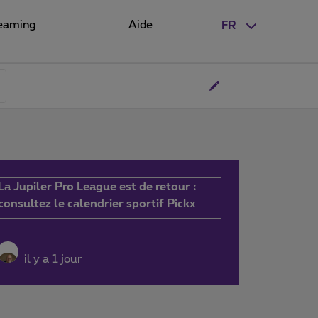
eaming
Aide
FR
La Jupiler Pro League est de retour :
consultez le calendrier sportif Pickx
il y a 1 jour