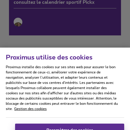
consultez le calendrier sportif Pickx
Proximus utilise des cookies
Proximus installe des cookies sur ses sites web pour assurer le bon
Conditions d'utilisation
Accessibility statement
fonctionnement de ceux-ci, améliorer votre expérience de
navigation, analyser l’utilisation, et adapter leurs contenus et
publicités sur base de vos centres d’intérêts. Les partenaires avec
lesquels Proximus collabore peuvent également installer des
cookies sur nos sites afin d’afficher sur d'autres sites ou des médias
sociaux des publicités susceptibles de vous intéresser. Attention, le
Tous droits réservés. ©
2026
Proximus
blocage de certains cookies peut entraver le bon fonctionnement du
site.
Gestion des cookies
Conditions générales, info consommateur
Liste des prix et tarifs
Accessibilité
Vie privée
Politique de gestion des cookies
Cookie manager
Coordonnées de l’entreprise