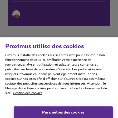
Proximus utilise des cookies
Proximus installe des cookies sur ses sites web pour assurer le bon
Conditions d'utilisation
Accessibility statement
fonctionnement de ceux-ci, améliorer votre expérience de
navigation, analyser l’utilisation, et adapter leurs contenus et
publicités sur base de vos centres d’intérêts. Les partenaires avec
lesquels Proximus collabore peuvent également installer des
cookies sur nos sites afin d’afficher sur d'autres sites ou des médias
sociaux des publicités susceptibles de vous intéresser. Attention, le
Tous droits réservés. ©
2026
Proximus
blocage de certains cookies peut entraver le bon fonctionnement du
site.
Gestion des cookies
Conditions générales, info consommateur
Liste des prix et tarifs
Accessibilité
Vie privée
Politique de gestion des cookies
Cookie manager
Coordonnées de l’entreprise
Paramètres des cookies
Ce site a été créé et est géré conformément au droit belge.