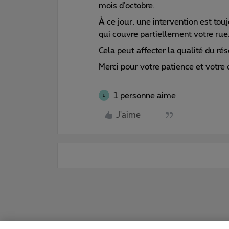
mois d’octobre.
À ce jour, une intervention est to
qui couvre partiellement votre rue
Cela peut affecter la qualité du ré
Merci pour votre patience et votre
1 personne aime
L
J'aime