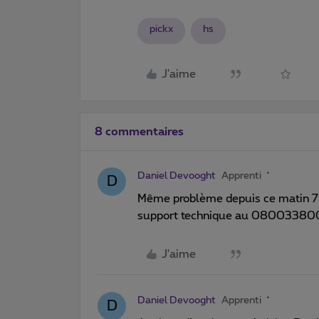
pickx
hs
J'aime
8 commentaires
Daniel Devooght
Apprenti
D
Même problème depuis ce matin 7h i
support technique au 080033800 il
J'aime
Daniel Devooght
Apprenti
D