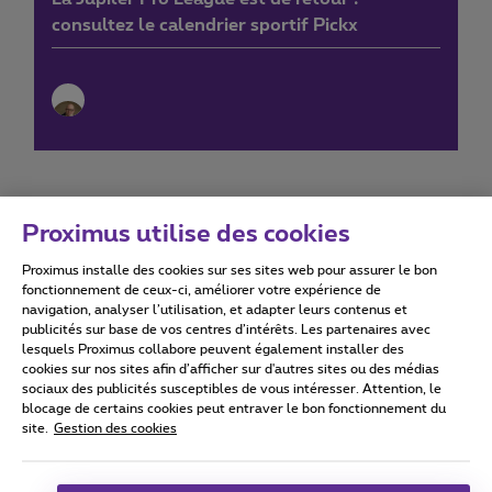
consultez le calendrier sportif Pickx
Proximus utilise des cookies
Proximus installe des cookies sur ses sites web pour assurer le bon
Conditions d'utilisation
Accessibility statement
fonctionnement de ceux-ci, améliorer votre expérience de
navigation, analyser l’utilisation, et adapter leurs contenus et
publicités sur base de vos centres d’intérêts. Les partenaires avec
lesquels Proximus collabore peuvent également installer des
cookies sur nos sites afin d’afficher sur d'autres sites ou des médias
sociaux des publicités susceptibles de vous intéresser. Attention, le
Tous droits réservés. ©
2026
Proximus
blocage de certains cookies peut entraver le bon fonctionnement du
site.
Gestion des cookies
Conditions générales, info consommateur
Liste des prix et tarifs
Accessibilité
Vie privée
Politique de gestion des cookies
Cookie manager