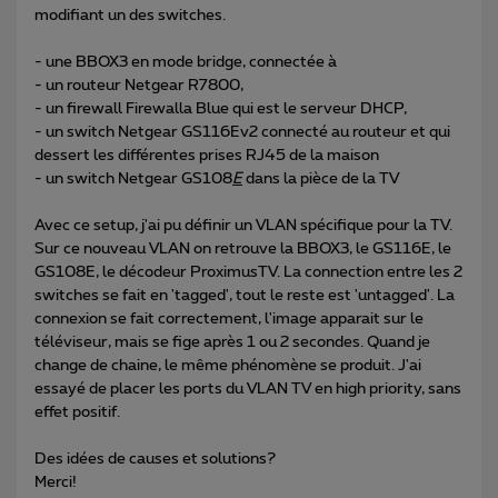
modifiant un des switches.
- une BBOX3 en mode bridge, connectée à
- un routeur Netgear R7800,
- un firewall Firewalla Blue qui est le serveur DHCP,
- un switch Netgear GS116Ev2 connecté au routeur et qui
dessert les différentes prises RJ45 de la maison
- un switch Netgear GS108
E
dans la pièce de la TV
Avec ce setup, j'ai pu définir un VLAN spécifique pour la TV.
Sur ce nouveau VLAN on retrouve la BBOX3, le GS116E, le
GS108E, le décodeur ProximusTV. La connection entre les 2
switches se fait en 'tagged', tout le reste est 'untagged'. La
connexion se fait correctement, l'image apparait sur le
téléviseur, mais se fige après 1 ou 2 secondes. Quand je
change de chaine, le même phénomène se produit. J'ai
essayé de placer les ports du VLAN TV en high priority, sans
effet positif.
Des idées de causes et solutions?
Merci!