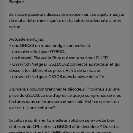
Bonjour,
Je trouve plusieurs discussions concernant ce sujet, mais j'ai
du mal a déterminer quelle est la solution adéquate à mon
setup...
Actuellement, j'ai:
- une BBOX3 en mode bridge, connectée à
- un routeur Netgear R7800,
- un firewall Firewalla Blue qui est le serveur DHCP,
- un switch Netgear GS116Ev2 connecté au routeur et qui
dessert les différentes prises RJ45 de la maison
- un switch Netgear GS108 dans la piève de la TV
J'aimerais pouvoir brancher le décodeur Proximus sur une
prise du GS108, ce qui d'après ce que je comprends de mes
lectures dans ce forum sera impossible. Est-ce correct ou
existe-t-il une solution?
Si cela se confirme, la meilleur solution sera-t-elle bien
d'utiliser du CPL entre la BBOX3 et le décodeur? De cette
manière le setup LAN/WIFI n'est pas du tout impacté.