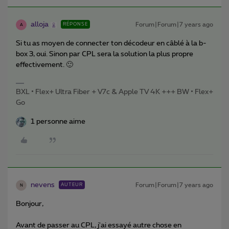
alloja
Forum|Forum|7 years ago
RÉPONSE
A
Si tu as moyen de connecter ton décodeur en câblé à la b-
box 3, oui. Sinon par CPL sera la solution la plus propre
effectivement. 🙂
BXL • Flex+ Ultra Fiber + V7c & Apple TV 4K +++ BW • Flex+
Go
1 personne aime
nevens
Forum|Forum|7 years ago
AUTEUR
N
Bonjour,
Avant de passer au CPL, j'ai essayé autre chose en