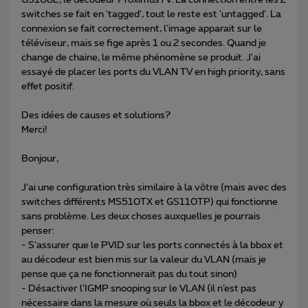
GS108E, le décodeur ProximusTV. La connection entre les 2
switches se fait en 'tagged', tout le reste est 'untagged'. La
connexion se fait correctement, l'image apparait sur le
téléviseur, mais se fige après 1 ou 2 secondes. Quand je
change de chaine, le même phénomène se produit. J'ai
essayé de placer les ports du VLAN TV en high priority, sans
effet positif.
Des idées de causes et solutions?
Merci!
Bonjour,
J’ai une configuration très similaire à la vôtre (mais avec des
switches différents MS510TX et GS110TP) qui fonctionne
sans problème. Les deux choses auxquelles je pourrais
penser:
- S’assurer que le PVID sur les ports connectés à la bbox et
au décodeur est bien mis sur la valeur du VLAN (mais je
pense que ça ne fonctionnerait pas du tout sinon)
- Désactiver l’IGMP snooping sur le VLAN (il n’est pas
nécessaire dans la mesure où seuls la bbox et le décodeur y