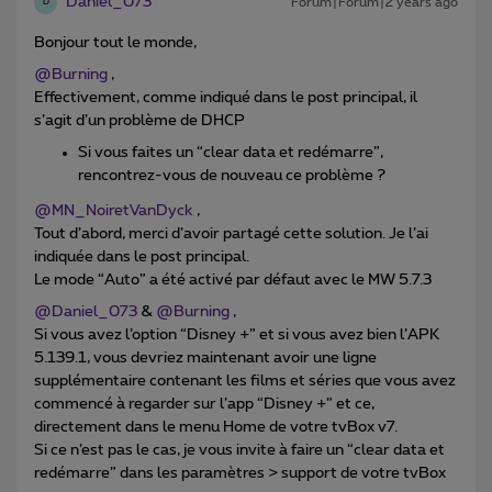
Daniel_073
Forum|Forum|2 years ago
D
Bonjour tout le monde,
@Burning
,
Effectivement, comme indiqué dans le post principal, il
s’agit d’un problème de DHCP
Si vous faites un “clear data et redémarre”,
rencontrez-vous de nouveau ce problème ?
@MN_NoiretVanDyck
,
Tout d’abord, merci d’avoir partagé cette solution. Je l’ai
indiquée dans le post principal.
Le mode “Auto” a été activé par défaut avec le MW 5.7.3
@Daniel_073
&
@Burning
,
Si vous avez l’option “Disney +” et si vous avez bien l’APK
5.139.1, vous devriez maintenant avoir une ligne
supplémentaire contenant les films et séries que vous avez
commencé à regarder sur l’app “Disney +” et ce,
directement dans le menu Home de votre tvBox v7.
Si ce n’est pas le cas, je vous invite à faire un “clear data et
redémarre” dans les paramètres > support de votre tvBox