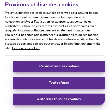
@cybertrand
,
Proximus utilise des cookies
Je suis d’accord avec vous. Dans la solution que j’avais
Proximus installe des cookies sur ses sites web pour assurer le bon
indiquée, j’ai oublié de mettre qu’il s’agissait d’une solution
fonctionnement de ceux-ci, améliorer votre expérience de
le temps que la mise à jour passe.
navigation, analyser l’utilisation, et adapter leurs contenus et
D’après les informations reçues, le fait de faire un “clear
publicités sur base de vos centres d’intérêts. Les partenaires avec
data & redémarre” dans les paramètres de la tvBox v7
lesquels Proximus collabore peuvent également installer des
cookies sur nos sites afin d’afficher sur d'autres sites ou des médias
provoquerait le même problème. Il serait donc nécessaire
sociaux des publicités susceptibles de vous intéresser. Attention, le
après de rebrancher la tvBox de nouveau à l’internet box
blocage de certains cookies peut entraver le bon fonctionnement du
avant de la remettre sur le routeur privé.
site.
Gestion des cookies
@Burning
Merci pour vos retours d’expérience
Paramètres des cookies
@titi70
&
@Burning
,
L’Android tvBox v7c dispose effectivement d’un port
Ethernet
Tout refuser
2 personnes aiment
Autoriser tous les cookies