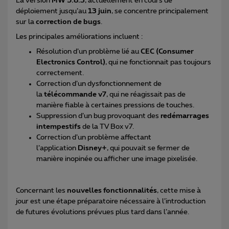
La version
MW 5.8.3
, actuellement en cours de
déploiement jusqu’au
13 juin
, se concentre principalement
sur la
correction de bugs
.
Les principales améliorations incluent :
Résolution d’un problème lié au
CEC (Consumer
Electronics Control)
, qui ne fonctionnait pas toujours
correctement.
Correction d’un dysfonctionnement de
la
télécommande v7
, qui ne réagissait pas de
manière fiable à certaines pressions de touches.
Suppression d’un bug provoquant des
redémarrages
intempestifs
de la TV Box v7.
Correction d’un problème affectant
l’application
Disney+
, qui pouvait se fermer de
manière inopinée ou afficher une image pixelisée.
Concernant les
nouvelles fonctionnalités
, cette mise à
jour est une étape préparatoire nécessaire à l’introduction
de futures évolutions prévues plus tard dans l’année.