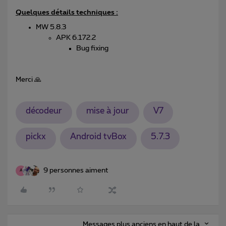
Quelques détails techniques :
MW 5.8.3
APK 6.172.2
Bug fixing
Merci 🙏
décodeur
mise à jour
V7
pickx
Android tvBox
5.7.3
9 personnes aiment
A
Messages plus anciens en haut de la