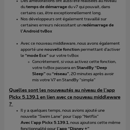
Des améliorations ont aussi été réalisées au niveau
du
temps de démarrage
du v7 qui pouvait, dans
certains cas, être exceptionnellement long.
Nos développeurs ont également travaillé sur
certaines erreurs nécessitant un
redémarrage de
l’Android tvBox
Avec ce nouveau middleware, nous avons également
apporté une
nouvelle fonction
permettant d’activer
le
“mode Eco”
sur votre tvBox
Concrètement, si vous activez cette fonction,
votre tvBox passera en
StandBy “Deep
Sleep”
ou
“réseau”
, 20 minutes après avoir
mis votre V7 en StandBy “simple”
Quelles sont les nouveautés au niveau de l’app
Pickx 5.139.1 en lien avec ce nouveau middleware
?
Il y a quelques temps, nous avions ajouté une
nouvelle “Swim Lane” pour l’app “Netflix”
Avec l’app Pickx 5.139.1
, nous ajoutons cette même
fonctionnalité pour
l’app “Disney +”