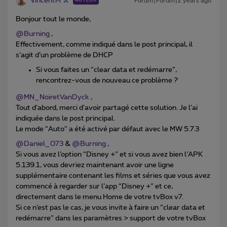
VincentM
Forum|Forum|2 years ago
AUTEUR
Bonjour tout le monde,
@Burning
,
Effectivement, comme indiqué dans le post principal, il
s’agit d’un problème de DHCP
Si vous faites un “clear data et redémarre”,
rencontrez-vous de nouveau ce problème ?
@MN_NoiretVanDyck
,
Tout d’abord, merci d’avoir partagé cette solution. Je l’ai
indiquée dans le post principal.
Le mode “Auto” a été activé par défaut avec le MW 5.7.3
@Daniel_073
&
@Burning
,
Si vous avez l’option “Disney +” et si vous avez bien l’APK
5.139.1, vous devriez maintenant avoir une ligne
supplémentaire contenant les films et séries que vous avez
commencé à regarder sur l’app “Disney +” et ce,
directement dans le menu Home de votre tvBox v7.
Si ce n’est pas le cas, je vous invite à faire un “clear data et
redémarre” dans les paramètres > support de votre tvBox