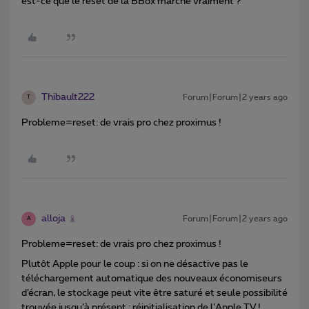
est-ce que le reset de la BBox marche vraiment ?
Thibault222
Forum|Forum|2 years ago
T
Probleme=reset: de vrais pro chez proximus !
alloja
Forum|Forum|2 years ago
A
Probleme=reset: de vrais pro chez proximus !
Plutôt Apple pour le coup : si on ne désactive pas le
téléchargement automatique des nouveaux économiseurs
d’écran, le stockage peut vite être saturé et seule possibilité
trouvée jusqu’à présent : réinitialisation de l’Apple TV !