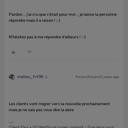
Pardon … j’ai cru que c’était pour moi … je laisse la personne
répondre mais il a raison ! ;-)
N’hésitez pas à me répondre d’ailleurs ! :-)
mallau_fvt96
Forum|Forum|2 years ago
Les clients vont migrer vers la nouvelle prochainement
mais je ne sais pas vous dire la date
Client Flex + GO Netflix et super content - Si je peux vous