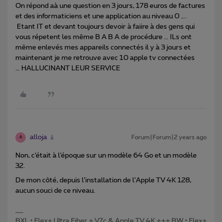
On répond aà une question en 3 jours, 178 euros de factures
et des informaticiens et une application au niveau 0 ….
Etant IT et devant toujours devoir à faiire à des gens qui
vous répetent les même B A B A de procédure … ILs ont
même enlevés mes appareils connectés il y à 3 jours et
maintenant je me retrouve avec 10 apple tv connectées
… HALLUCINANT LEUR SERVICE
alloja
Forum|Forum|2 years ago
A
Non, c’était à l’époque sur un modèle 64 Go et un modèle
32.
De mon côté, depuis l’installation de l’Apple TV 4K 128,
aucun souci de ce niveau.
BXL • Flex+ Ultra Fiber + V7c & Apple TV 4K +++ BW • Flex+