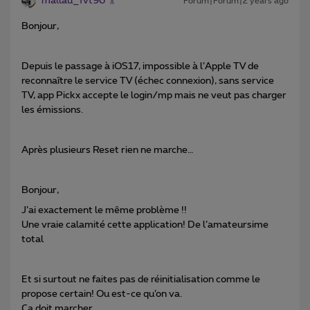
mallau_fvt96
Forum|Forum|2 years ago
Bonjour,
Depuis le passage à iOS17, impossible à l’Apple TV de
reconnaître le service TV (échec connexion), sans service
TV, app Pickx accepte le login/mp mais ne veut pas charger
les émissions.
Après plusieurs Reset rien ne marche…
Bonjour,
J’ai exactement le même problème !!
Une vraie calamité cette application! De l’amateursime
total
Et si surtout ne faites pas de réinitialisation comme le
propose certain! Ou est-ce qu’on va.
Ca doit marcher.