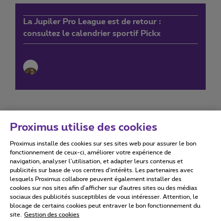
La Jupiler Pro League est de retour :
consultez le calendrier sportif Pickx
Proximus utilise des cookies
Proximus installe des cookies sur ses sites web pour assurer le bon
Conditions d'utilisation
Accessibility statement
fonctionnement de ceux-ci, améliorer votre expérience de
navigation, analyser l’utilisation, et adapter leurs contenus et
publicités sur base de vos centres d’intérêts. Les partenaires avec
lesquels Proximus collabore peuvent également installer des
cookies sur nos sites afin d’afficher sur d'autres sites ou des médias
sociaux des publicités susceptibles de vous intéresser. Attention, le
Tous droits réservés. ©
2026
Proximus
blocage de certains cookies peut entraver le bon fonctionnement du
site.
Gestion des cookies
Conditions générales, info consommateur