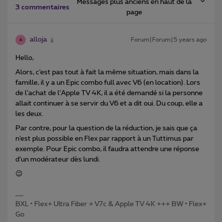
Messages plus anciens en haut de la
3 commentaires
page
alloja
Forum|Forum|5 years ago
A
Hello,
Alors, c’est pas tout à fait la même situation, mais dans la
famille, il y a un Epic combo full avec V6 (en location). Lors
de l’achat de l’Apple TV 4K, il a été demandé si la personne
allait continuer à se servir du V6 et a dit oui. Du coup, elle a
les deux.
Par contre, pour la question de la réduction, je sais que ça
n’est plus possible en Flex par rapport à un Tuttimus par
exemple. Pour Epic combo, il faudra attendre une réponse
d’un modérateur dès lundi.
😉
BXL • Flex+ Ultra Fiber + V7c & Apple TV 4K +++ BW • Flex+
Go