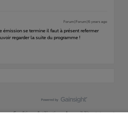
Forum|Forum|6 years ago
 émission se termine il faut à présent refermer
pouvoir regarder la suite du programme !
Conditions d'utilisation
Accessibility statement