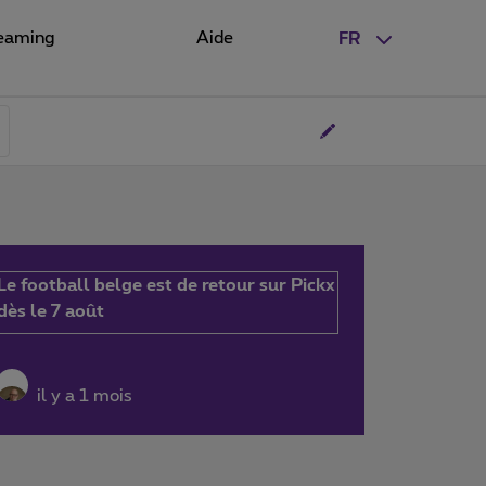
eaming
Aide
FR
Le football belge est de retour sur Pickx
dès le 7 août
il y a 1 mois