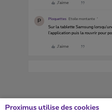
J'aime
Ploquettes
Etoile montante
P
Sur la tablette Samsung lorsqu'une
l'application puis la rouvrir pour 
J'aime
Proximus utilise des cookies