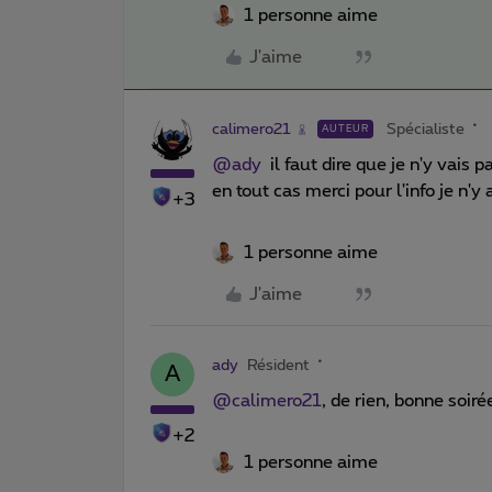
1 personne aime
J'aime
calimero21
Spécialiste
AUTEUR
@ady
il faut dire que je n'y vais 
en tout cas merci pour l'info je n'
+3
1 personne aime
J'aime
ady
Résident
A
@calimero21
, de rien, bonne soir
+2
1 personne aime