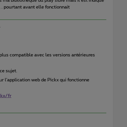
s ma bibliothèque du play store mais il est indiqué
 . pourtant avant elle fonctionnait
y
 plus compatible avec les versions antérieures
 ce sujet.
ur l'application web de Pickx qui fonctionne
kx/fr