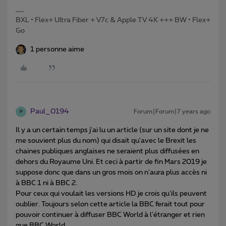
BXL • Flex+ Ultra Fiber + V7c & Apple TV 4K +++ BW • Flex+
Go
1 personne aime
Paul_0194
Forum|Forum|7 years ago
P
Il y a un certain temps j'ai lu un article (sur un site dont je ne
me souvient plus du nom) qui disait qu'avec le Brexit les
chaines publiques anglaises ne seraient plus diffusées en
dehors du Royaume Uni. Et ceci à partir de fin Mars 2019 je
suppose donc que dans un gros mois on n'aura plus accès ni
à BBC 1 ni à BBC 2.
Pour ceux qui voulait les versions HD je crois qu'ils peuvent
oublier. Toujours selon cette article la BBC ferait tout pour
pouvoir continuer à diffuser BBC World à l'étranger et rien
que BBC World.