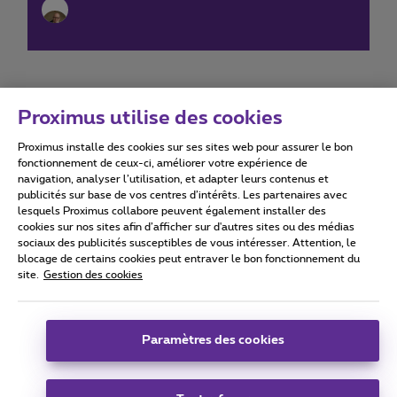
Proximus utilise des cookies
Proximus installe des cookies sur ses sites web pour assurer le bon
Conditions d'utilisation
Accessibility statement
fonctionnement de ceux-ci, améliorer votre expérience de
navigation, analyser l’utilisation, et adapter leurs contenus et
publicités sur base de vos centres d’intérêts. Les partenaires avec
lesquels Proximus collabore peuvent également installer des
cookies sur nos sites afin d’afficher sur d'autres sites ou des médias
sociaux des publicités susceptibles de vous intéresser. Attention, le
Tous droits réservés. ©
2026
Proximus
blocage de certains cookies peut entraver le bon fonctionnement du
site.
Gestion des cookies
Conditions générales, info consommateur
Liste des prix et tarifs
Accessibilité
Vie privée
Politique de gestion des cookies
Cookie manager
Coordonnées de l’entreprise
Paramètres des cookies
Ce site a été créé et est géré conformément au droit belge.
Boulevard du Roi Albert II 27 - B-1030 Bruxelles.