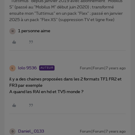
"Tuttimus" depuis janvier 2019 avec abonnement "Mobilus
S" (passé au "Mobilus M" début juin 2020) ; transformé
ensuite mon "Tuttimus" en un pack "Flex" ; passé en janvier
2025 à un pack "Flex XS" (suppression TV et ligne fixe)
1 personne aime
H
lolo 9536
Forum|Forum|7 years ago
AUTEUR
L
il y a des chaines proposées dans les 2 formats TF1 FR2 et
FR3 par exemple
A quand les RAI en hd et TV5 monde ?
Daniel_0133
Forum|Forum|7 years ago
D