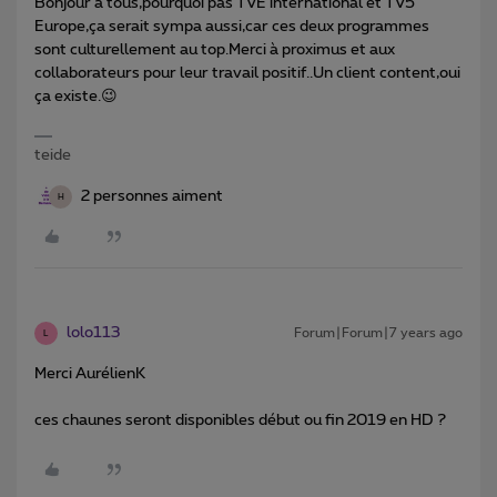
Bonjour à tous,pourquoi pas TVE international et TV5
Europe,ça serait sympa aussi,car ces deux programmes
sont culturellement au top.Merci à proximus et aux
collaborateurs pour leur travail positif..Un client content,oui
ça existe.😉
teide
2 personnes aiment
H
lolo113
Forum|Forum|7 years ago
L
Merci AurélienK
ces chaunes seront disponibles début ou fin 2019 en HD ?