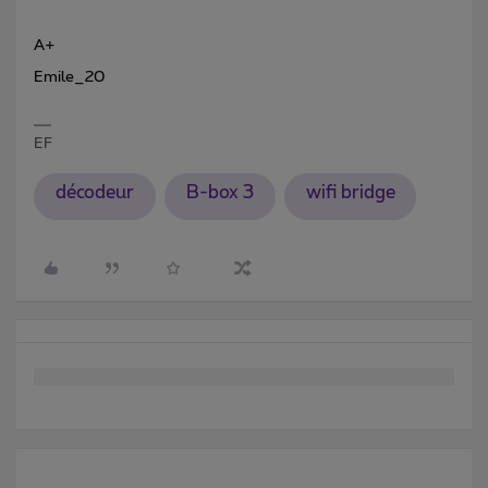
A+
Emile_20
EF
décodeur
B-box 3
wifi bridge