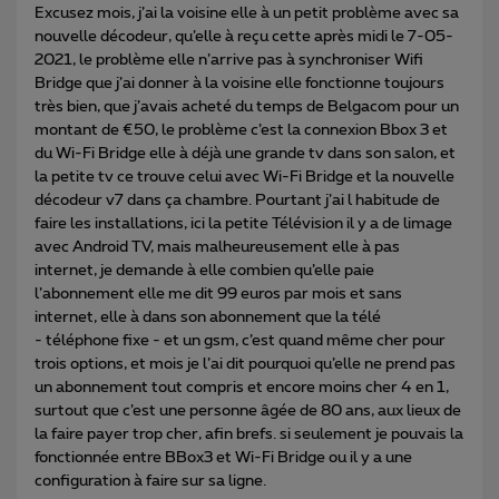
Excusez mois, j’ai la voisine elle à un petit problème avec sa
nouvelle décodeur, qu’elle à reçu cette après midi le 7-05-
2021, le problème elle n’arrive pas à synchroniser Wifi
Bridge que j’ai donner à la voisine elle fonctionne toujours
très bien, que j’avais acheté du temps de Belgacom pour un
montant de €50, le problème c’est la connexion Bbox 3 et
du Wi-Fi Bridge elle à déjà une grande tv dans son salon, et
la petite tv ce trouve celui avec Wi-Fi Bridge et la nouvelle
décodeur v7 dans ça chambre. Pourtant j’ai l habitude de
faire les installations, ici la petite Télévision il y a de limage
avec Android TV, mais malheureusement elle à pas
internet, je demande à elle combien qu’elle paie
l’abonnement elle me dit 99 euros par mois et sans
internet, elle à dans son abonnement que la télé
- téléphone fixe - et un gsm, c’est quand même cher pour
trois options, et mois je l’ai dit pourquoi qu’elle ne prend pas
un abonnement tout compris et encore moins cher 4 en 1,
surtout que c’est une personne âgée de 80 ans, aux lieux de
la faire payer trop cher, afin brefs. si seulement je pouvais la
fonctionnée entre BBox3 et Wi-Fi Bridge ou il y a une
configuration à faire sur sa ligne.