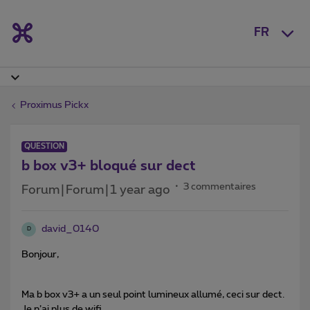
FR
Proximus Pickx
QUESTION
b box v3+ bloqué sur dect
3 commentaires
Forum|Forum|1 year ago
david_0140
D
Bonjour,
Ma b box v3+ a un seul point lumineux allumé, ceci sur dect.
Je n’ai plus de wifi.