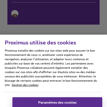
Proximus utilise des cookies
Proximus installe des cookies sur ses sites web pour assurer le bon
Conditions d'utilisation
Accessibility statement
fonctionnement de ceux-ci, améliorer votre expérience de
navigation, analyser l’utilisation, et adapter leurs contenus et
publicités sur base de vos centres d’intérêts. Les partenaires avec
lesquels Proximus collabore peuvent également installer des
cookies sur nos sites afin d’afficher sur d'autres sites ou des médias
sociaux des publicités susceptibles de vous intéresser. Attention, le
Tous droits réservés. ©
2026
Proximus
blocage de certains cookies peut entraver le bon fonctionnement du
site.
Gestion des cookies
Conditions générales, info consommateur
Liste des prix et tarifs
Accessibilité
Vie privée
Politique de gestion des cookies
Cookie manager
Coordonnées de l’entreprise
Paramètres des cookies
Ce site a été créé et est géré conformément au droit belge.