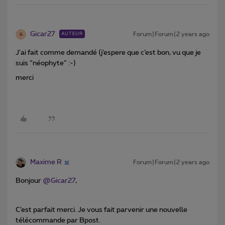
Gicar27
Forum|Forum|2 years ago
AUTEUR
G
J’ai fait comme demandé (j’espere que c’est bon, vu que je
suis “néophyte” :-)
merci
Maxime R
Forum|Forum|2 years ago
Bonjour
@Gicar27
,
C’est parfait merci. Je vous fait parvenir une nouvelle
télécommande par Bpost.