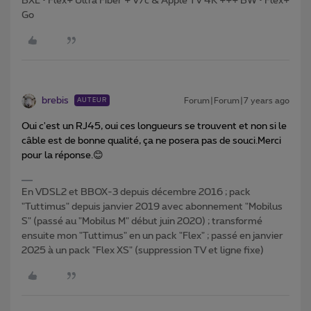
BXL • Flex+ Ultra Fiber + V7c & Apple TV 4K +++ BW • Flex+
Go
brebis
Forum|Forum|7 years ago
AUTEUR
Oui c'est un RJ45, oui ces longueurs se trouvent et non si le
câble est de bonne qualité, ça ne posera pas de souci.
Merci
pour la réponse.😊
En VDSL2 et BBOX-3 depuis décembre 2016 ; pack
"Tuttimus" depuis janvier 2019 avec abonnement "Mobilus
S" (passé au "Mobilus M" début juin 2020) ; transformé
ensuite mon "Tuttimus" en un pack "Flex" ; passé en janvier
2025 à un pack "Flex XS" (suppression TV et ligne fixe)