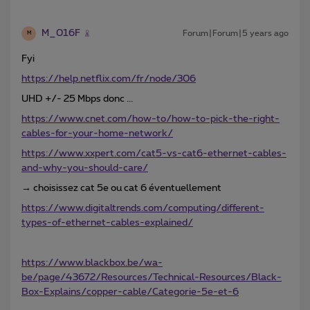
M_016F
Forum|Forum|5 years ago
M
Fyi
https://help.netflix.com/fr/node/306
UHD +/- 25 Mbps donc ...
https://www.cnet.com/how-to/how-to-pick-the-right-
cables-for-your-home-network/
https://www.xxpert.com/cat5-vs-cat6-ethernet-cables-
and-why-you-should-care/
→ choisissez cat 5e ou cat 6 éventuellement
https://www.digitaltrends.com/computing/different-
types-of-ethernet-cables-explained/
https://www.blackbox.be/wa-
be/page/43672/Resources/Technical-Resources/Black-
Box-Explains/copper-cable/Categorie-5e-et-6