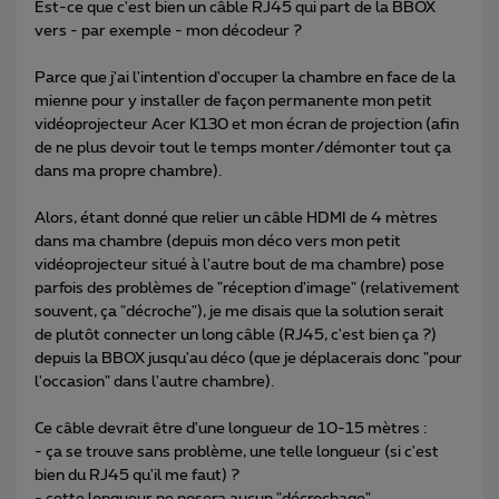
Est-ce que c'est bien un câble RJ45 qui part de la BBOX
vers - par exemple - mon décodeur ?
Parce que j'ai l'intention d'occuper la chambre en face de la
mienne pour y installer de façon permanente mon petit
vidéoprojecteur Acer K130 et mon écran de projection (afin
de ne plus devoir tout le temps monter/démonter tout ça
dans ma propre chambre).
Alors, étant donné que relier un câble HDMI de 4 mètres
dans ma chambre (depuis mon déco vers mon petit
vidéoprojecteur situé à l'autre bout de ma chambre) pose
parfois des problèmes de "réception d'image" (relativement
souvent, ça "décroche"), je me disais que la solution serait
de plutôt connecter un long câble (RJ45, c'est bien ça ?)
depuis la BBOX jusqu'au déco (que je déplacerais donc "pour
l'occasion" dans l'autre chambre).
Ce câble devrait être d'une longueur de 10-15 mètres :
- ça se trouve sans problème, une telle longueur (si c'est
bien du RJ45 qu'il me faut) ?
- cette longueur ne posera aucun "décrochage"