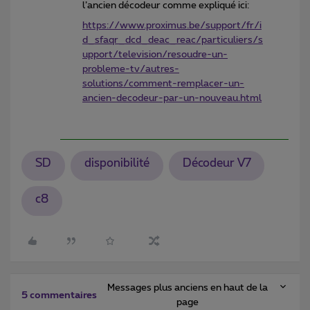
l’ancien décodeur comme expliqué ici:
https://www.proximus.be/support/fr/i
d_sfaqr_dcd_deac_reac/particuliers/s
upport/television/resoudre-un-
probleme-tv/autres-
solutions/comment-remplacer-un-
ancien-decodeur-par-un-nouveau.html
SD
disponibilité
Décodeur V7
c8
Messages plus anciens en haut de la
5 commentaires
page