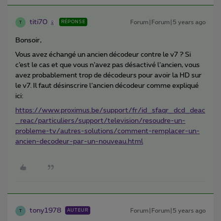
titi70
Forum|Forum|5 years ago
RÉPONSE
T
Bonsoir,
Vous avez échangé un ancien décodeur contre le v7 ? Si
c’est le cas et que vous n’avez pas désactivé l’ancien, vous
avez probablement trop de décodeurs pour avoir la HD sur
le v7. Il faut désinscrire l’ancien décodeur comme expliqué
ici:
https://www.proximus.be/support/fr/id_sfaqr_dcd_deac
_reac/particuliers/support/television/resoudre-un-
probleme-tv/autres-solutions/comment-remplacer-un-
ancien-decodeur-par-un-nouveau.html
tony1978
Forum|Forum|5 years ago
AUTEUR
T