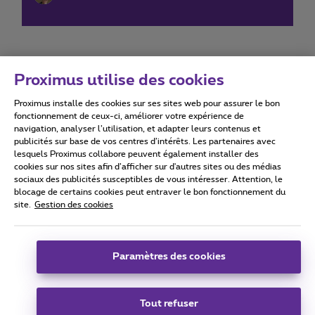
Proximus utilise des cookies
Proximus installe des cookies sur ses sites web pour assurer le bon
Conditions d'utilisation
Accessibility statement
fonctionnement de ceux-ci, améliorer votre expérience de
navigation, analyser l’utilisation, et adapter leurs contenus et
publicités sur base de vos centres d’intérêts. Les partenaires avec
lesquels Proximus collabore peuvent également installer des
cookies sur nos sites afin d’afficher sur d'autres sites ou des médias
sociaux des publicités susceptibles de vous intéresser. Attention, le
Tous droits réservés. ©
2026
Proximus
blocage de certains cookies peut entraver le bon fonctionnement du
site.
Gestion des cookies
Conditions générales, info consommateur
Liste des prix et tarifs
Accessibilité
Vie privée
Politique de gestion des cookies
Cookie manager
Coordonnées de l’entreprise
Paramètres des cookies
Ce site a été créé et est géré conformément au droit belge.
Boulevard du Roi Albert II 27 - B-1030 Bruxelles.
Tout refuser