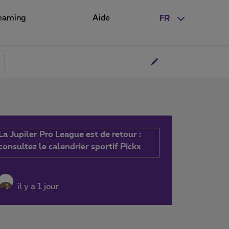
eaming
Aide
FR
La Jupiler Pro League est de retour :
consultez le calendrier sportif Pickx
il y a 1 jour