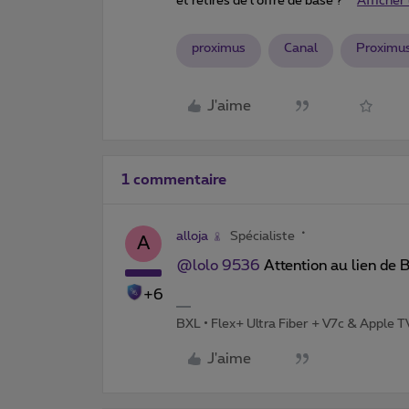
et retirés de l'offre de base ?
Afficher 
proximus
Canal
Proximu
J'aime
1 commentaire
alloja
Spécialiste
A
@lolo 9536
Attention au lien de 
+6
BXL • Flex+ Ultra Fiber + V7c & Apple 
J'aime