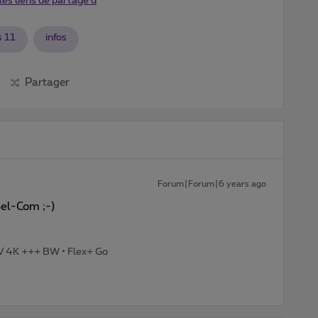
les liens de partage d
s 11
infos
Partager
Forum|Forum|6 years ago
Bel-Com ;-)
TV 4K +++ BW • Flex+ Go