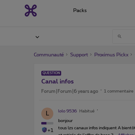
Packs
Communauté
Support
Proximus Pickx
QUESTION
Canal infos
Forum|Forum|6 years ago
1 commentaire
lolo 9536
Habitué
L
bonjour
tous lzs canaux infos indiquent A bientô
+1